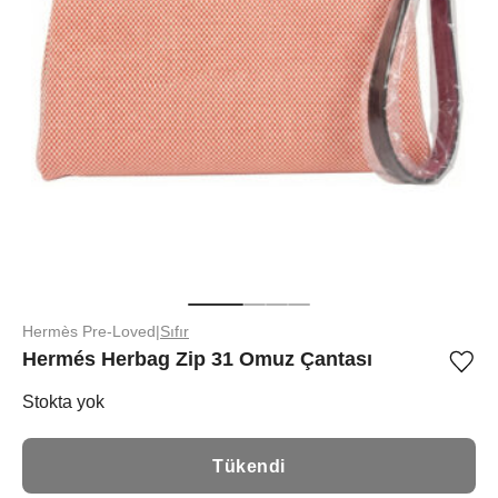
Hermès Pre-Loved
|
Sıfır
Hermés Herbag Zip 31 Omuz Çantası
Ürü
iste
list
Stokta yok
ekle
vey
list
Tükendi
çıka