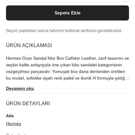
Sepete Ekle
Seçim yaptıktan sonra tahmini teslimat tarihinizi görebilirsiniz.
ÜRÜN AÇIKLAMASI
Hermes Oran Sandal Nior Box Calfskin Leather, zarif tasarımı ve
seçkin kalite anlayışıyla öne çıkan lüks sandalet kategorisinin
vazgeçilmez parçasıdır. Yumuşak box dana derisinden üretilen
bu model, sofistike siyah renk paleti ve ikonik H formuyla şıklığı
yeniden tanımlar. Dayanıklı tabanlık yapısı sayesinde her
Devamını oku
adımda konfor sunarken, benzersiz Hermes işçiliğini modern
şehir stiline taşıyor.
ÜRÜN DETAYLARI
Aile
Hermès