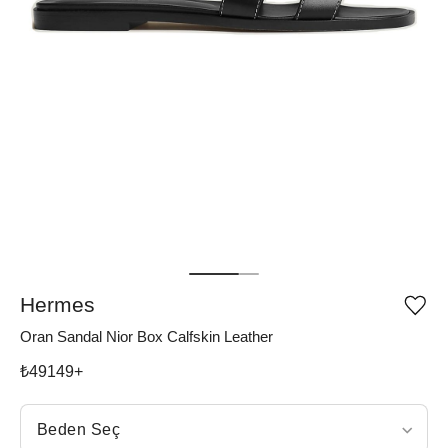
Hermes
Ürü
iste
Oran Sandal Nior Box Calfskin Leather
list
ekle
vey
₺
49149
+
list
çıka
Beden Seç
Beden Seç