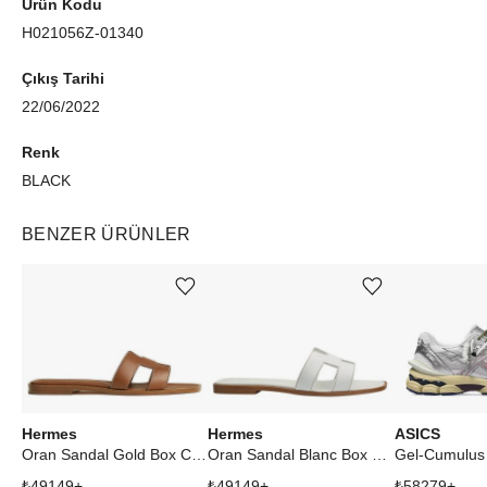
Ürün Kodu
H021056Z-01340
Çıkış Tarihi
22/06/2022
Renk
BLACK
BENZER ÜRÜNLER
Ürünü istek listesine ekle veya listeden çıkar
Ürünü istek listesine ekle veya listeden çıkar
Hermes
Hermes
ASICS
Oran Sandal Gold Box Calfskin Leather
Oran Sandal Blanc Box Calfskin Leather
₺
49149
+
₺
49149
+
₺
58279
+