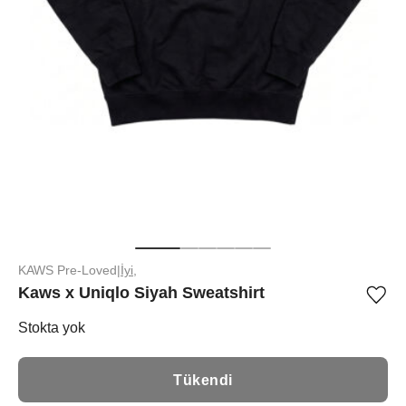
KAWS Pre-Loved
|
İyi,
Kaws x Uniqlo Siyah Sweatshirt
Ürü
iste
list
Stokta yok
ekle
vey
list
Tükendi
çıka