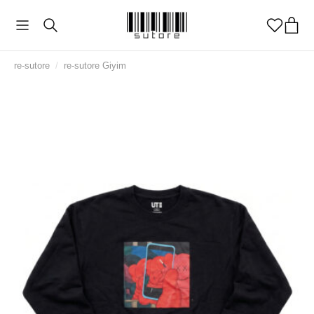
re-sutore
/
re-sutore Giyim