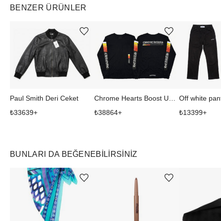
BENZER ÜRÜNLER
Ürünü istek listesine ekle veya listeden çıkar
Ürünü istek listesine ekle veya listeden çıkar
Paul Smith Deri Ceket
Chrome Hearts Boost Uzun Kollu Tişört
Off white pan
₺
33639
+
₺
38864
+
₺
13399
+
BUNLARI DA BEĞENEBILIRSINIZ
Ürünü istek listesine ekle veya listeden çıkar
Ürünü istek listesine ekle veya listeden çıkar