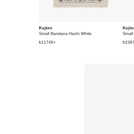
Kujten
Kujte
Small Bandana Hachi White
Small
₺
11749
+
₺
238