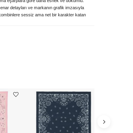
dokuma eşarplara göre daha esnek ve dökümlü.
kenar detayları ve markanın grafik imzasıyla
 kombinlere sessiz ama net bir karakter katan
Ürünü istek listesine ekle veya listeden çıkar
Ürünü istek listesine ekle veya listeden çıkar