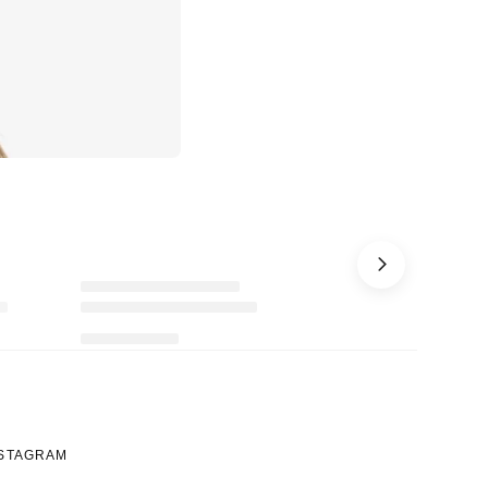
Ürünü istek listesine ekle veya listeden çıkar
Ürünü istek listesine ekle veya listeden çıkar