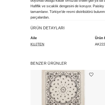
boyunda olduğu kadar omuzda shawl gibi ya da baş
Hafiflik ve sıcaklık dengesini de koruyor. Paisle
tamamlanır. Türkiye’de resmi distribütörü bulunma
parçalardan.
ÜRÜN DETAYLARI
Aile
Ürün 
KUJTEN
AK22
BENZER ÜRÜNLER
Ürünü istek listesine ekle veya listeden çıkar