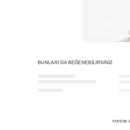
KUJTEN
Markayı Keşfet
BUNLARI DA BEĞENEBILIRSINIZ
Ürünü istek listesine ekle veya listeden çıkar