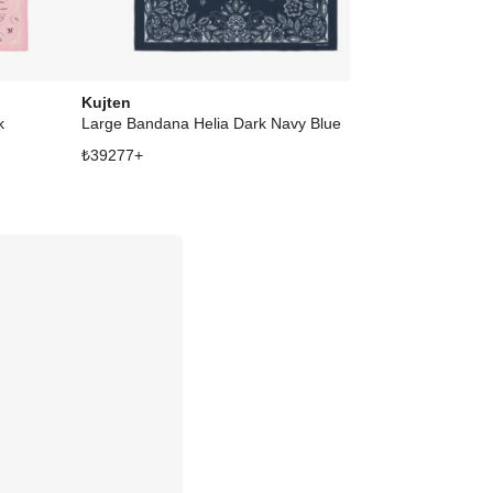
Kujten
Kujten
k
Large Bandana Helia Dark Navy Blue
Small Bandana
₺
39277
+
₺
27699
+