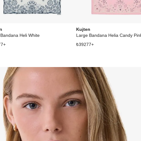
n
Kujten
 Bandana Heli White
Large Bandana Helia Candy Pin
77
+
₺
39277
+