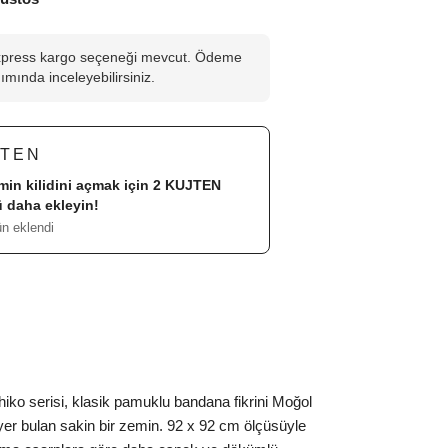
press kargo seçeneği mevcut. Ödeme
ımında inceleyebilirsiniz.
JTEN
imin kilidini açmak için 2
KUJTEN
 daha ekleyin!
ün eklendi
iko serisi, klasik pamuklu bandana fikrini Moğol
 yer bulan sakin bir zemin. 92 x 92 cm ölçüsüyle