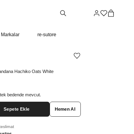
Markalar
re-sutore
Ürünü
istek
listesine
andana Hachiko Oats White
ekle
veya
listeden
çıkar
 tek bedende mevcut.
Sepete Ekle
Hemen Al
teslimat
ustos