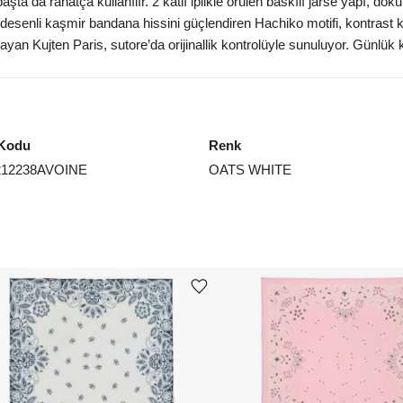
ta da rahatça kullanılır. 2 katlı iplikle örülen baskılı jarse yapı, 
y desenli kaşmir bandana hissini güçlendiren Hachiko motifi, kontrast 
yan Kujten Paris, sutore’da orijinallik kontrolüyle sunuluyor. Günlük
Kodu
Renk
212238AVOINE
OATS WHITE
Ürünü istek listesine ekle veya listeden çıkar