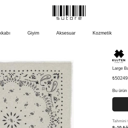
kkabı
Giyim
Aksesuar
Kozmetik
Large B
₺
50249
Bu ürün
Tahmini 
8–10 Ağ