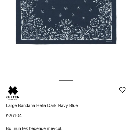
Ürü
iste
list
ekle
Large Bandana Helia Dark Navy Blue
vey
list
₺
26104
çıka
Bu ürün tek bedende mevcut.