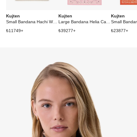
Kujten
Kujten
Kujten
Small Bandana Hachi White
Large Bandana Helia Candy Pink
₺
11749
+
₺
39277
+
₺
23877
+