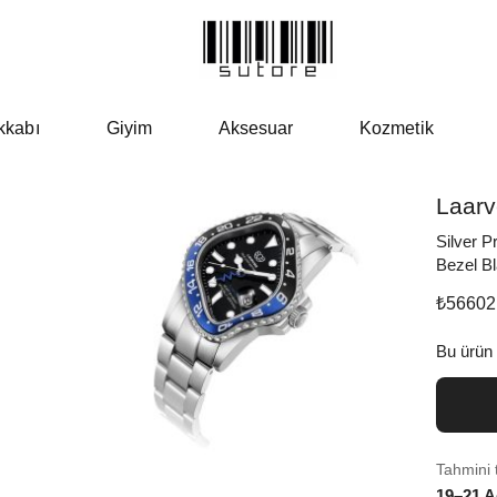
kkabı
Giyim
Aksesuar
Kozmetik
Laar
Silver P
Bezel B
₺
56602
Bu ürün
Tahmini 
19–21 A