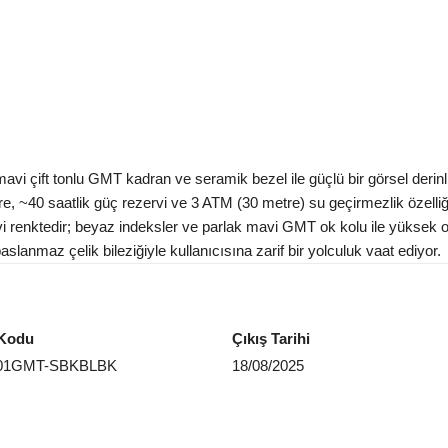
ift tonlu GMT kadran ve seramik bezel ile güçlü bir görsel derinl
 ~40 saatlik güç rezervi ve 3 ATM (30 metre) su geçirmezlik özelliğ
vi renktedir; beyaz indeksler ve parlak mavi GMT ok kolu ile yüksek ok
paslanmaz çelik bileziğiyle kullanıcısına zarif bir yolculuk vaat ediyor.
Kodu
Çıkış Tarihi
01GMT-SBKBLBK
18/08/2025