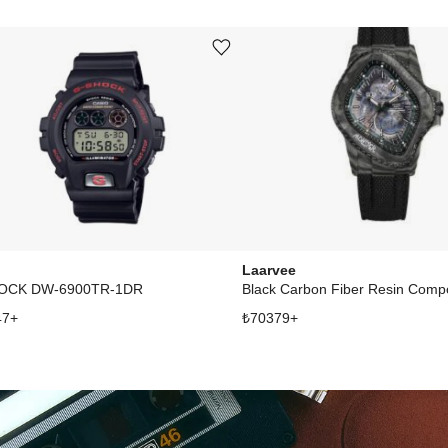
Ürünü istek listesine ekle veya listeden çıkar
o
Laarvee
OCK DW-6900TR-1DR
Black Carbon Fiber Resin Compo
47
+
₺
70379
+