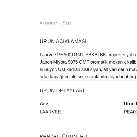
Aksesuar
/
Saat
ÜRÜN AÇIKLAMASI
Laarvee PEA001GMT-SBKBLBK modeli, siyah-mavi ç
Japon Miyota 9075 GMT otomatik mekanik kalibre,
sunuyor. Üst kadran sisli siyah, alt yarı derin ma
arka kapağı ve aletsiz çıkarılabilen ayarlanabilir 
ÜRÜN DETAYLARI
Aile
Ürün 
LAARVEE
PEA0
BENZER ÜRÜNLER