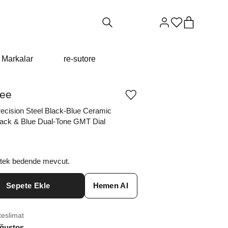
Markalar
re-sutore
vee
Ürünü
istek
recision Steel Black-Blue Ceramic
listesine
lack & Blue Dual-Tone GMT Dial
ekle
veya
listeden
çıkar
 tek bedende mevcut.
Sepete Ekle
Hemen Al
teslimat
ğustos