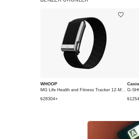
Ürünü istek listesine ekle veya listeden çıkar
WHOOP
Casi
MG Life Health and Fitness Tracker 12‑Month Membership Obsidian Titanium
G-SH
₺
28304
+
₺
125