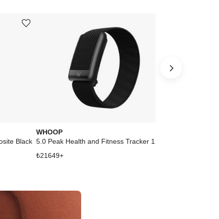
Ürünü istek listesine ekle veya listeden çıkar
Ürünü istek listesine ekle veya listeden çıkar
WHOOP
Laarvee
site Black
5.0 Peak Health and Fitness Tracker 12‑Month Membership Obsidian
Black Carbon 
₺
21649
+
₺
70379
+