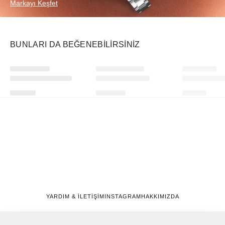
Markayı Keşfet
BUNLARI DA BEĞENEBILIRSINIZ
₺
₺
₺
YARDIM & İLETİŞİM
INSTAGRAM
HAKKIMIZDA
Gizlilik ve Çerez Politikası
Üyelik Sözleşmesi