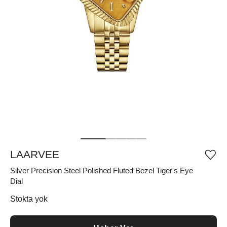
LAARVEE
Ürü
iste
Silver Precision Steel Polished Fluted Bezel Tiger's Eye
list
ekle
Dial
vey
list
Stokta yok
çıka