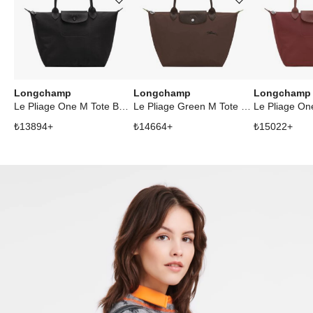
Ürünü istek listesine ekle veya listeden çıkar
Ürünü istek listesine ekle veya listeden çıkar
Longchamp
Longchamp
Longchamp
Le Pliage One M Tote Bag Black
Le Pliage Green M Tote Bag Mocha
₺
13894
+
₺
14664
+
₺
15022
+