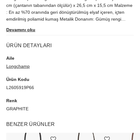
cm (çantanın tabanından ölçülür) x 26,5 cm x 15,5 cm Malzeme
: En az %70 oranında geri dönüştürülmüş elyaf içeren, içten
emdirilmiş poliamid kumaş Metalik Donanım: Gümüş rengi
Süsleme : Deri Ağırlık : 220 g Kapanış : Fermuarlı ve çıtçıtlı DIŞ
Devamını oku
DETAYLAR Sap Yüksekliği : 21 cm İÇ DETAYLAR Düz cep : 2
ÜRÜN DETAYLARI
Aile
Longchamp
Ürün Kodu
L2605919P66
Renk
GRAPHITE
BENZER ÜRÜNLER