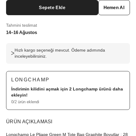
Sepete Ekle
Hemen Al
Tahmini teslimat
14–16 Ağustos
Hızlı kargo seçeneği mevcut. Ödeme adımında
ᐳ
inceleyebilirsiniz.
LONGCHAMP
İndirimin kilidini açmak için 2
Longchamp
ürünü daha
ekleyin!
0/2 ürün eklendi
ÜRÜN AÇIKLAMASI
Longchamp Le Pliage Green M Tote Bag Graphite Boyutlar : 28