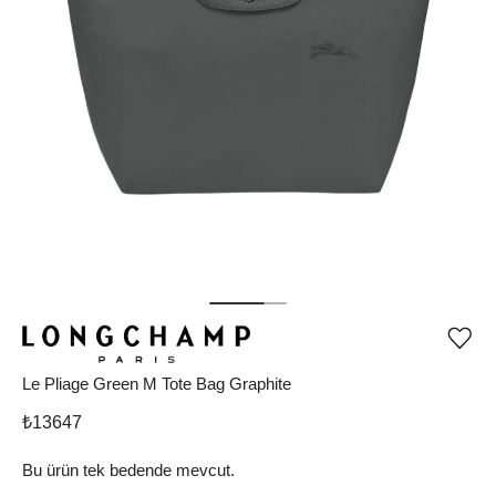
Ürü
iste
list
Le Pliage Green M Tote Bag Graphite
ekle
vey
₺
13647
list
çıka
Bu ürün tek bedende mevcut.