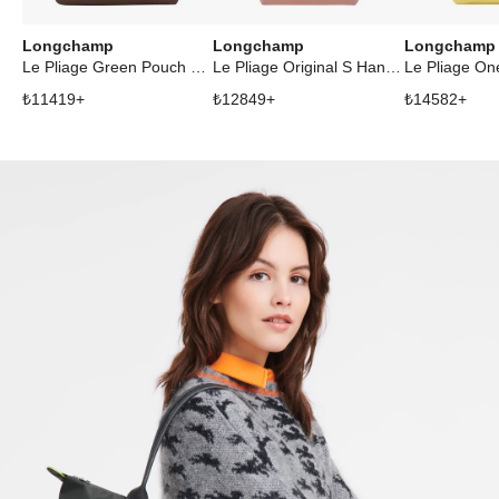
Longchamp
Longchamp
Longchamp
Le Pliage Green Pouch With Handle Mocha
Le Pliage Original S Handbag Pink Tea
₺
11419
+
₺
12849
+
₺
14582
+