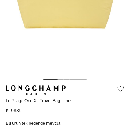
Ürü
iste
list
Le Pliage One XL Travel Bag Lime
ekle
vey
₺
19889
list
çıka
Bu ürün tek bedende mevcut.