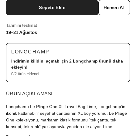
Sepete Ekle
Hemen Al
Tahmini teslimat
19–21 Ağustos
LONGCHAMP
İndirimin kilidini açmak için 2
Longchamp
ürünü daha
ekleyin!
0/2 ürün eklendi
ÜRÜN AÇIKLAMASI
Longchamp Le Pliage One XL Travel Bag Lime, Longchamp’in
ikonik katlanabilir seyahat çantasının XL boy yorumu. Le Pliage
One koleksiyonu, markanın klasik formunu “tek çanta, tek
konsept, tek renk” yaklaşımıyla yeniden ele alıyor. Lime
(Limette) tonundaki geri dönüştürülmüş poliamid kanvas ile Rus