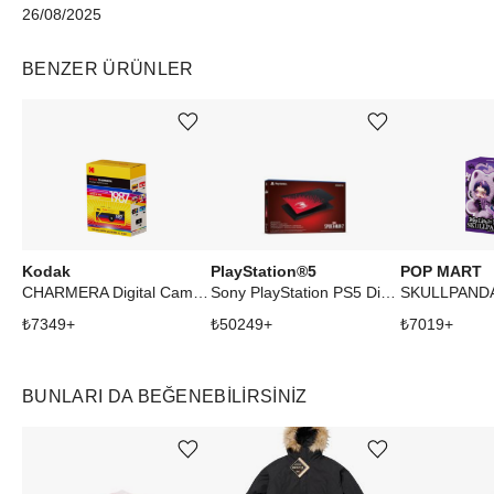
26/08/2025
BENZER ÜRÜNLER
Ürünü istek listesine ekle veya listeden çıkar
Ürünü istek listesine ekle veya listeden çıkar
Kodak
PlayStation®5
POP MART
CHARMERA Digital Camera Keychain Single Blind Box
Sony PlayStation PS5 Disc Edition Marvel Spider-Man 2 Cover
₺
7349
+
₺
50249
+
₺
7019
+
BUNLARI DA BEĞENEBILIRSINIZ
Ürünü istek listesine ekle veya listeden çıkar
Ürünü istek listesine ekle veya listeden çıkar