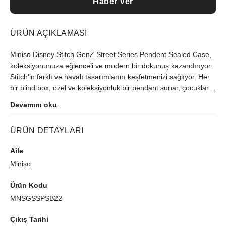
Haber Ver
ÜRÜN AÇIKLAMASI
Miniso Disney Stitch GenZ Street Series Pendent Sealed Case,
koleksiyonunuza eğlenceli ve modern bir dokunuş kazandırıyor.
Stitch'in farklı ve havalı tasarımlarını keşfetmenizi sağlıyor. Her
bir blind box, özel ve koleksiyonluk bir pendant sunar, çocukların
ve yetişkinlerin beğenisini kazanır. Diskol, neşeli ve stil sahibi
Devamını oku
Stitch figürleri, her yaştan Disney ve Stitch severler için
mükemmel bir hediye seçeneği sunar.
ÜRÜN DETAYLARI
Aile
Miniso
Ürün Kodu
MNSGSSPSB22
Çıkış Tarihi