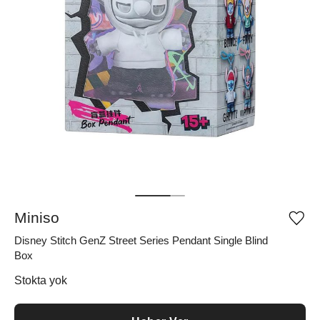
Miniso
Ürü
iste
Disney Stitch GenZ Street Series Pendant Single Blind
list
ekle
Box
vey
list
Stokta yok
çıka