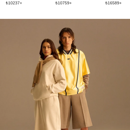
₺
10237
+
₺
10759
+
₺
16589
+