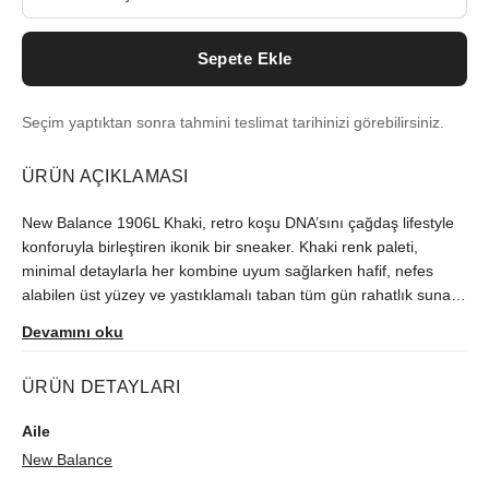
Sepete Ekle
Seçim yaptıktan sonra tahmini teslimat tarihinizi görebilirsiniz.
ÜRÜN AÇIKLAMASI
New Balance 1906L Khaki, retro koşu DNA’sını çağdaş lifestyle
konforuyla birleştiren ikonik bir sneaker. Khaki renk paleti,
minimal detaylarla her kombine uyum sağlarken hafif, nefes
alabilen üst yüzey ve yastıklamalı taban tüm gün rahatlık sunar.
Dayanıklı dış taban güven veren tutuş sağlarken, destekleyici
Devamını oku
yapı şehir temposuna ve hafta sonu stiline eşlik eder. New
Balance 1906L Khaki; günlük kullanım, ofis-şehir geçişleri ve
ÜRÜN DETAYLARI
seyahat için çok yönlü bir tercih arayanlar için şık, zamansız ve
konfor odaklı bir seçenek.
Aile
New Balance