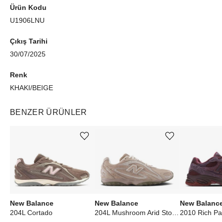
Ürün Kodu
U1906LNU
Çıkış Tarihi
30/07/2025
Renk
KHAKI/BEIGE
BENZER ÜRÜNLER
Ürünü istek listesine ekle veya listeden çıkar
Ürünü istek listesine ekle veya listeden çıkar
New Balance
New Balance
New Balanc
204L Cortado
204L Mushroom Arid Stone