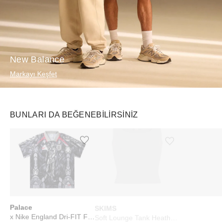
New Balance
Markayı Keşfet
BUNLARI DA BEĞENEBILIRSINIZ
Ürünü istek listesine ekle veya listeden çıkar
Ürünü istek listesine ekle veya listeden çıkar
Palace
SKIMS
Touchland
x Nike England Dri-FIT Football Jersey Pewter Grey/Bright Crimson
Soft Lounge Tank Heather Grey