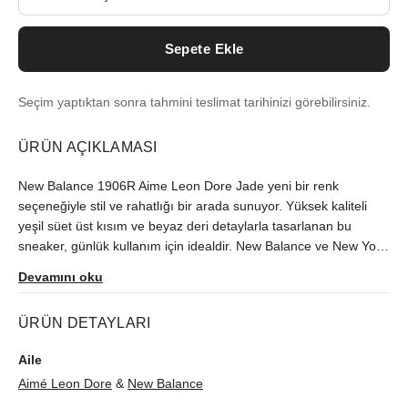
Sepete Ekle
Seçim yaptıktan sonra tahmini teslimat tarihinizi görebilirsiniz.
ÜRÜN AÇIKLAMASI
New Balance 1906R Aime Leon Dore Jade yeni bir renk
seçeneğiyle stil ve rahatlığı bir arada sunuyor. Yüksek kaliteli
yeşil süet üst kısım ve beyaz deri detaylarla tasarlanan bu
sneaker, günlük kullanım için idealdir. New Balance ve New York
merkezli moda markası Aime Leon Dore iş birliğiyle üretilmiştir.
Devamını oku
Göz alıcı yeşil süet üst kısmı ve kontrast yaratan gum tabanı ile
dikkat çeker.
ÜRÜN DETAYLARI
Aile
Aimé Leon Dore
&
New Balance