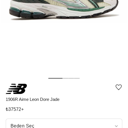
Ürü
iste
list
1906R Aime Leon Dore Jade
ekle
vey
₺
37572
+
list
çıka
Beden Seç
Beden Seç