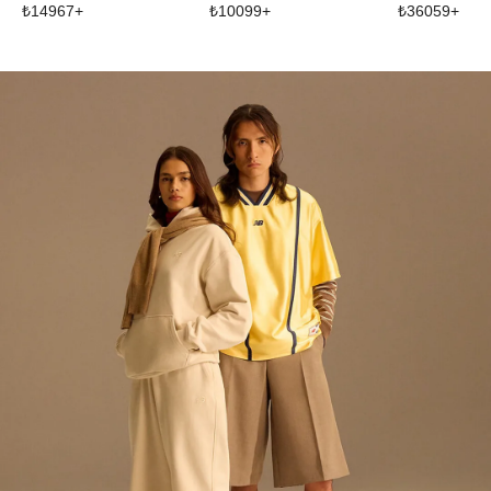
₺
14967
+
₺
10099
+
₺
36059
+