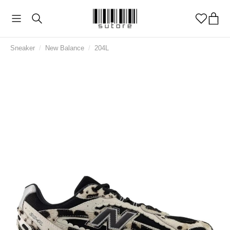
Sneaker
/
New Balance
/
204L