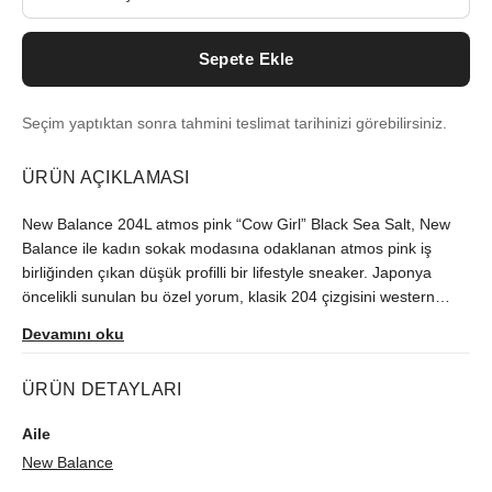
Sepete Ekle
Seçim yaptıktan sonra tahmini teslimat tarihinizi görebilirsiniz.
ÜRÜN AÇIKLAMASI
New Balance 204L atmos pink “Cow Girl” Black Sea Salt, New
Balance ile kadın sokak modasına odaklanan atmos pink iş
birliğinden çıkan düşük profilli bir lifestyle sneaker. Japonya
öncelikli sunulan bu özel yorum, klasik 204 çizgisini western
referanslarla yeniden ele alıyor. Kovboy çizmelerini hatırlatan
Devamını oku
dikişler, denim esintili paneller ve Crystal Pink dokunuşlar, silüete
retro sneaker kalıplarının ötesinde bir karakter katıyor. Sentetik
ÜRÜN DETAYLARI
deri, süet ve denim dokulu tekstil katmanlar halinde kullanılmış.
Black ve Sea Salt tabanı, pembe vurguları öne çıkarıyor. İnce
Aile
profilli kauçuk dış taban yere yakın bir his bırakıyor. Hafif köpük
New Balance
orta taban ise performans odaklı sert bir yapı yerine günlük
kullanımda daha rahat ve hafif bir deneyim sunuyor. Kalıp genel