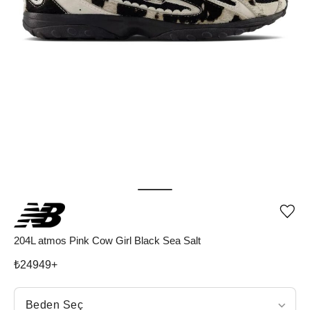
Ürü
iste
list
204L atmos Pink Cow Girl Black Sea Salt
ekle
vey
₺
24949
+
list
çıka
Beden Seç
Beden Seç