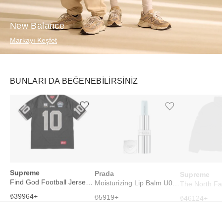
New Balance
Markayı Keşfet
BUNLARI DA BEĞENEBILIRSINIZ
Ürünü istek listesine ekle veya listeden çıkar
Ürünü istek listesine ekle veya listeden çıkar
Supreme
Prada
Supreme
Find God Football Jersey Black
Moisturizing Lip Balm U001 Astral Pink
₺
39964
+
₺
5919
+
₺
46124
+