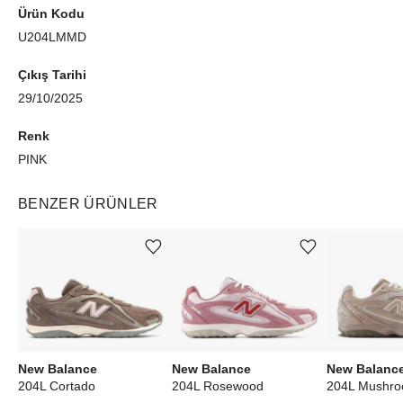
Ürün Kodu
U204LMMD
Çıkış Tarihi
29/10/2025
Renk
PINK
BENZER ÜRÜNLER
Ürünü istek listesine ekle veya listeden çıkar
Ürünü istek listesine ekle veya listeden çıkar
New Balance
New Balance
New Balanc
204L Cortado
204L Rosewood