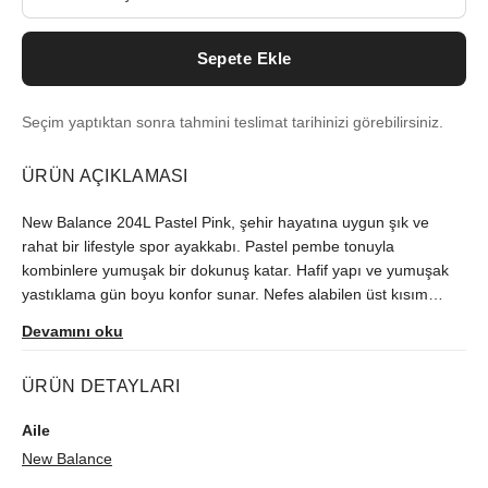
Sepete Ekle
Seçim yaptıktan sonra tahmini teslimat tarihinizi görebilirsiniz.
ÜRÜN AÇIKLAMASI
New Balance 204L Pastel Pink, şehir hayatına uygun şık ve
rahat bir lifestyle spor ayakkabı. Pastel pembe tonuyla
kombinlere yumuşak bir dokunuş katar. Hafif yapı ve yumuşak
yastıklama gün boyu konfor sunar. Nefes alabilen üst kısım
serinlik sağlarken, dayanıklı dış taban güvenli tutuş verir. Günlük
Devamını oku
kullanım, yürüyüş ve hafta sonu stiline uyumlu. New Balance
kalitesiyle minimal, modern ve zamansız bir seçenek arayanlar
ÜRÜN DETAYLARI
için ideal.
Aile
New Balance