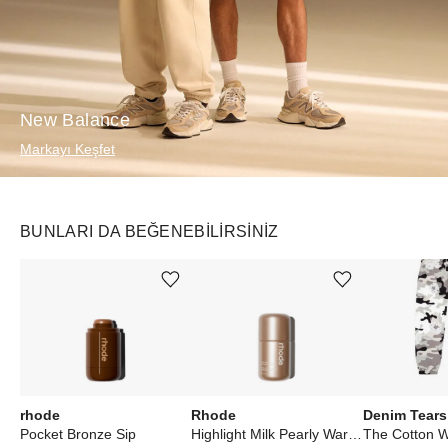
New Balance
Markayı Keşfet
BUNLARI DA BEĞENEBILIRSINIZ
Ürünü istek listesine ekle veya listeden çıkar
Ürünü istek listesine ekle veya listeden çıkar
rhode
Rhode
Denim Tears
Pocket Bronze Sip
Highlight Milk Pearly Warm Bronze