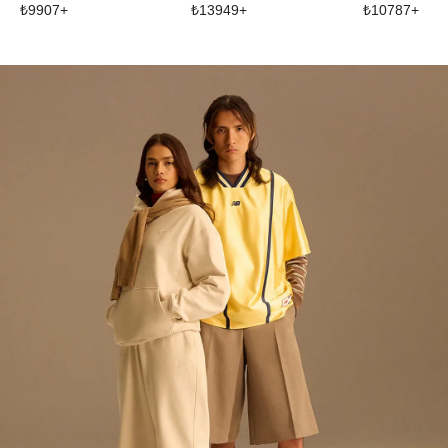
₺
9907
+
₺
13949
+
₺
10787
+