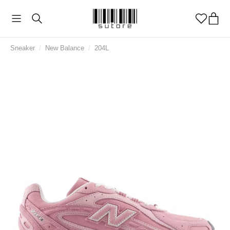
Sneaker
/
New Balance
/
204L