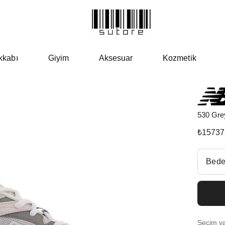
kkabı
Giyim
Aksesuar
Kozmetik
530 Gre
₺
15737
Beden Se
Bede
Fiyatl
EU 3
Seçim yap