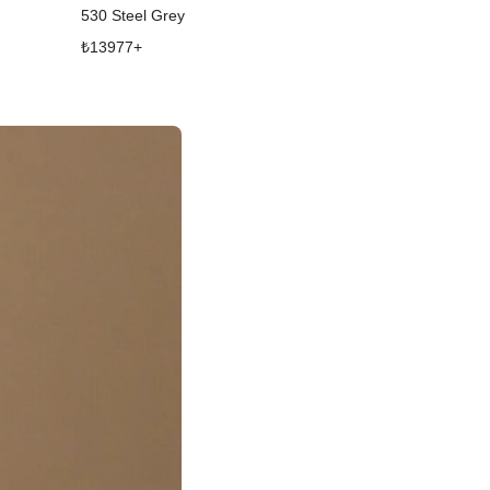
530 Steel Grey
530 Silver Cr
₺
13977
+
₺
14967
+