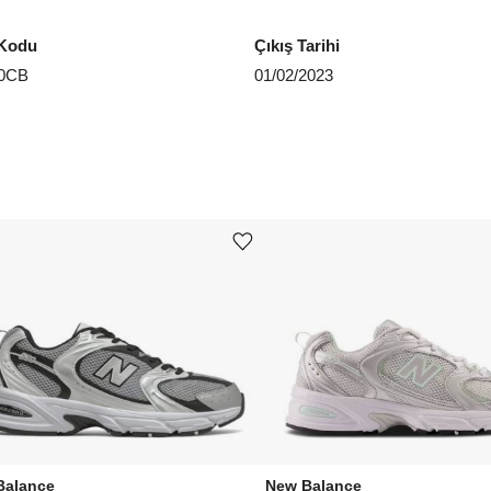
Kodu
Çıkış Tarihi
0CB
01/02/2023
Ürünü istek listesine ekle veya listeden çıkar
Balance
New Balance