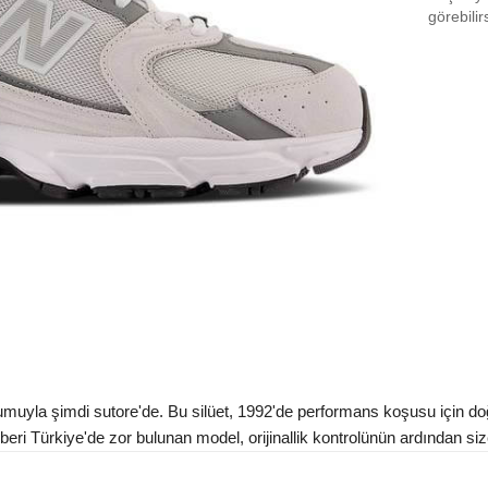
EU 3
görebilir
EU 3
EU 3
EU 3
EU 4
EU 4
EU 4
EU 4
EU 4
EU 4
yla şimdi sutore'de. Bu silüet, 1992'de performans koşusu için doğ
EU 4
eri Türkiye'de zor bulunan model, orijinallik kontrolünün ardından size 
Aradığ