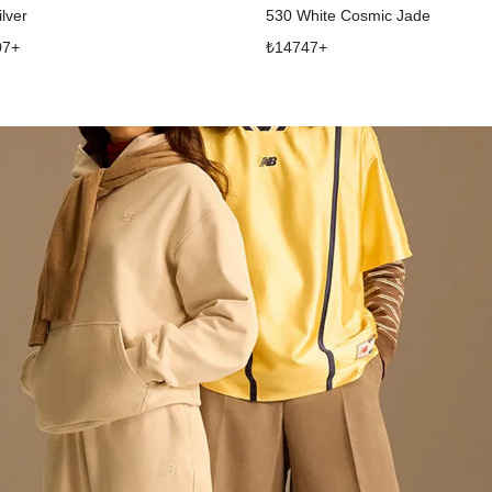
lver
530 White Cosmic Jade
07
+
₺
14747
+