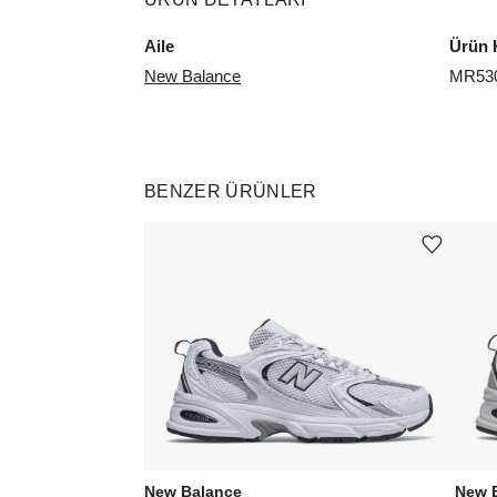
Aile
Ürün 
New Balance
MR53
BENZER ÜRÜNLER
Ürünü istek listesine ekle veya listeden çıkar
New Balance
New 