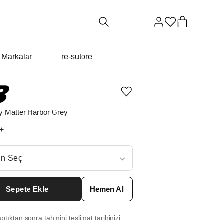
Markalar
re-sutore
Ürünü
istek
listesine
y Matter Harbor Grey
ekle
veya
+
listeden
çıkar
ç
n Seç
ar neden ₺15737 değil?
Sepete Ekle
Hemen Al
6
₺
15737
tıktan sonra tahmini teslimat tarihinizi