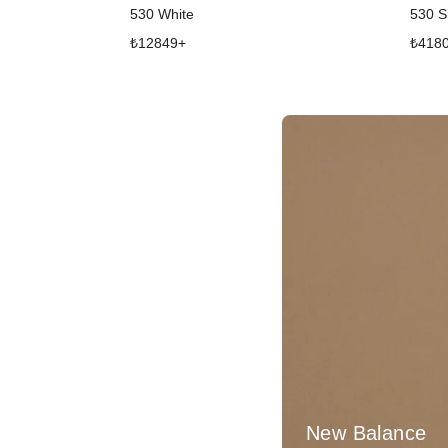
530 White
530 Si
₺
12849
+
₺
418
New Balance