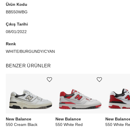
Ürün Kodu
BB550WBG
Çıkış Tarihi
08/01/2022
Renk
WHITE/BURGUNDY/CYAN
BENZER ÜRÜNLER
Ürünü istek listesine ekle veya listeden çıkar
Ürünü istek listesine ekle veya listeden çıkar
New Balance
New Balanc
New Balance
550 White Red
550 White Re
550 Cream Black