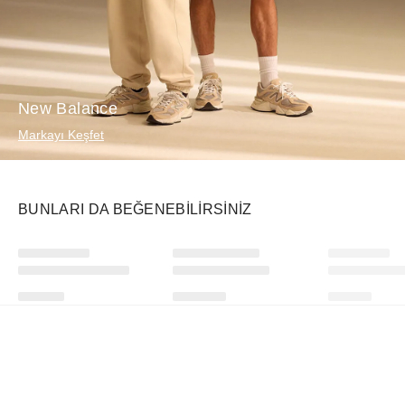
New Balance
Markayı Keşfet
BUNLARI DA BEĞENEBILIRSINIZ
Ürünü istek listesine ekle veya listeden çıkar
Ürünü istek listesine ekle veya listeden çıkar
Touchland
PUCCI
Starbucks
Power Mist Hydrating Hand Sanitizer Mango Passion
Cotton Sarong with Mixed Prints Fuchsia Black