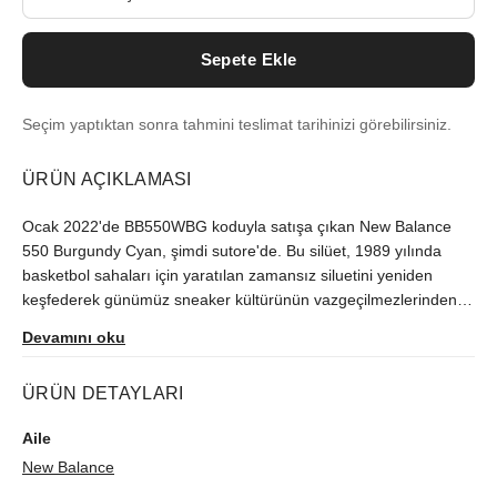
Sepete Ekle
Seçim yaptıktan sonra tahmini teslimat tarihinizi görebilirsiniz.
ÜRÜN AÇIKLAMASI
Ocak 2022'de BB550WBG koduyla satışa çıkan New Balance
550 Burgundy Cyan, şimdi sutore'de. Bu silüet, 1989 yılında
basketbol sahaları için yaratılan zamansız siluetini yeniden
keşfederek günümüz sneaker kültürünün vazgeçilmezlerinden
biri haline geldi. Sınırlı üretilen model, orijinallik kontrolünden
Devamını oku
geçerek gönderilir.
ÜRÜN DETAYLARI
Aile
New Balance