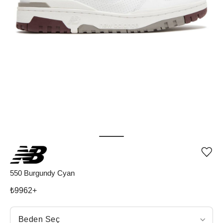
Ürü
iste
list
550 Burgundy Cyan
ekle
vey
₺
9962
+
list
çıka
Beden Seç
Beden Seç