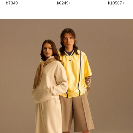
₺
6249
+
₺
10567
+
₺
7349
+