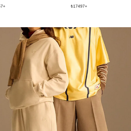
57
+
₺
17497
+