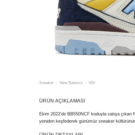
Sneaker
/
New Balance
/
550
ÜRÜN AÇIKLAMASI
Ekim 2022'de BB550NCF koduyla satışa çıkan New 
yeniden keşfederek günümüz sneaker kültürünün vaz
ÜRÜN DETAYLARI