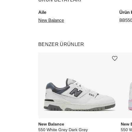
Aile
Ürün 
New Balance
BB55
BENZER ÜRÜNLER
Ürünü istek listesine ekle veya listeden çıkar
New Balance
New 
550 White Grey Dark Grey
550 W