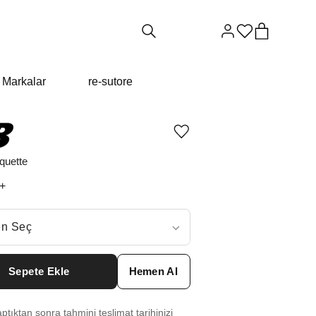
Markalar
re-sutore
Ürünü
istek
listesine
quette
ekle
veya
+
listeden
çıkar
ç
n Seç
ar neden ₺13894 değil?
Sepete Ekle
Hemen Al
7
₺
19972
tıktan sonra tahmini teslimat tarihinizi