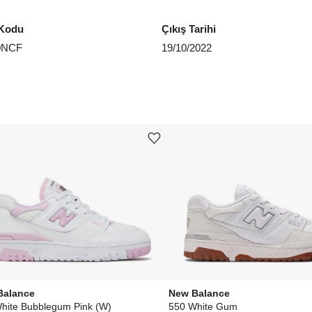
EU 4
Kodu
Çıkış Tarihi
0NCF
19/10/2022
Aradığ
Ürünü istek listesine ekle veya listeden çıkar
Balance
New Balance
hite Bubblegum Pink (W)
550 White Gum