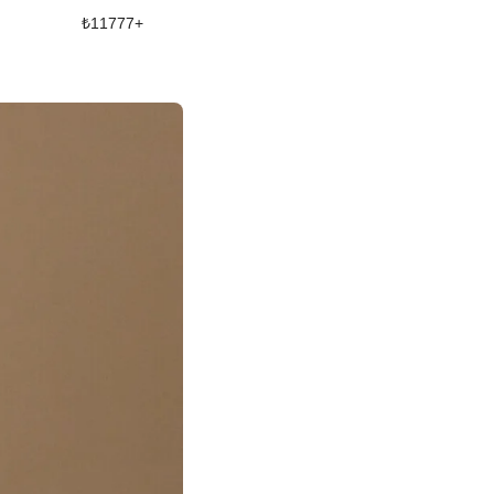
₺
11777
+
₺
11392
+