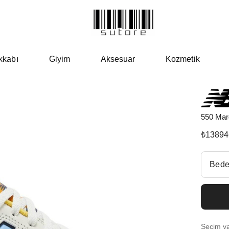
kkabı
Giyim
Aksesuar
Kozmetik
550 Mar
₺
13894
Beden Se
Bede
Fiyatl
EU 3
Seçim yap