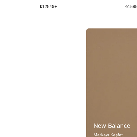
₺
12849
+
₺
159
New Balance
Markayı Keşfet