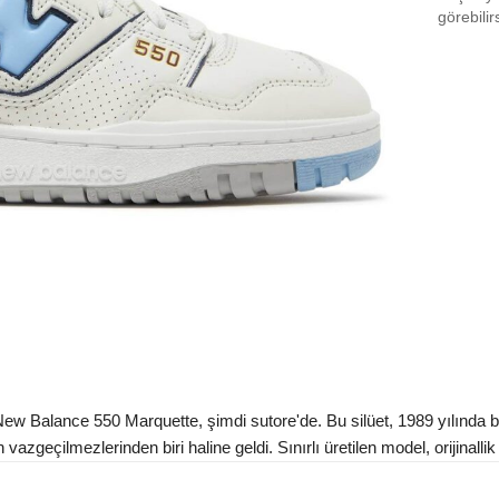
EU 3
görebilir
EU 3
EU 3
EU 3
EU 4
EU 4
EU 4
EU 4
EU 4
EU 4
Balance 550 Marquette, şimdi sutore'de. Bu silüet, 1989 yılında bask
EU 4
geçilmezlerinden biri haline geldi. Sınırlı üretilen model, orijinallik
EU 4