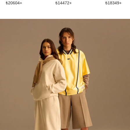
₺
20604
+
₺
14472
+
₺
18349
+