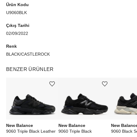
Ürün Kodu
U9060BLK
Çıkış Tarihi
02/09/2022
Renk
BLACK/CASTLEROCK
BENZER ÜRÜNLER
Ürünü istek listesine ekle veya listeden çıkar
Ürünü istek listesine ekle veya listeden çıkar
New Balance
New Balance
New Balanc
9060 Triple Black Leather
9060 Triple Black
9060 Black S