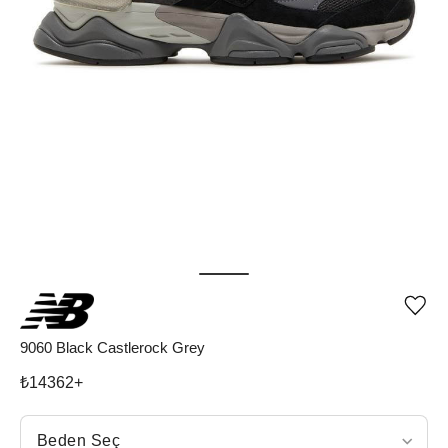
Ürü
iste
list
9060 Black Castlerock Grey
ekle
vey
₺
14362
+
list
çıka
Beden Seç
Beden Seç