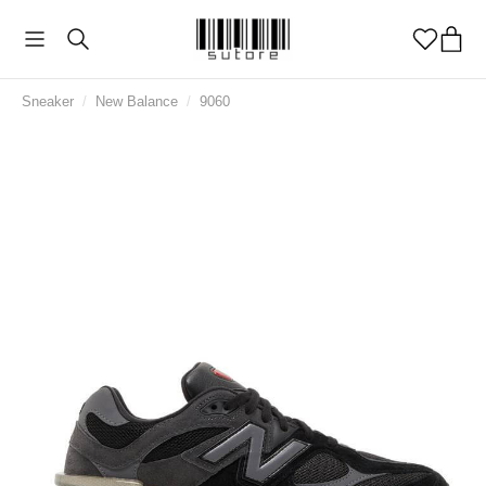
Sneaker
/
New Balance
/
9060