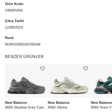
Ürün Kodu
Nori, 12 Ağustos 2023'te 150 dolara satışa sunulmuştur.
U9060VNG
Çıkış Tarihi
12/08/2023
Renk
NORI/GREEN/CREAM
BENZER ÜRÜNLER
Ürünü istek listesine ekle veya listeden çıkar
Ürünü istek listesine ekle veya listeden çıkar
New Balance
New Balance
New Balanc
9060 Shadow Grey Castlerock
9060 Olivine
9060 Team F