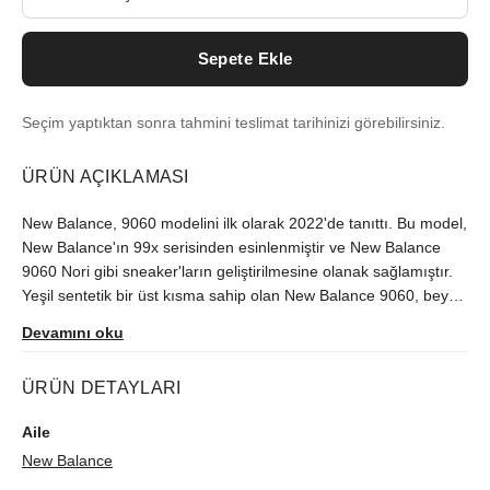
Sepete Ekle
Seçim yaptıktan sonra tahmini teslimat tarihinizi görebilirsiniz.
ÜRÜN AÇIKLAMASI
New Balance, 9060 modelini ilk olarak 2022'de tanıttı. Bu model,
New Balance'ın 99x serisinden esinlenmiştir ve New Balance
9060 Nori gibi sneaker'ların geliştirilmesine olanak sağlamıştır.
Yeşil sentetik bir üst kısma sahip olan New Balance 9060, beyaz
ve gri tonları ile dikkat çeker. Üst kısma eklenen dalgalı çizgiler,
Devamını oku
New Balance 990'dan alınan sallanan çubuklarla süslenmiştir.
Bu tasarım, sneaker'ın sürekli hareket halinde gibi gözükmesini
ÜRÜN DETAYLARI
sağlar. New Balance 9060, ABZORB ve SBS yastıklamayla
donatılmış çift yoğunluklu bir tabana sahiptir, bu da ekstra konfor
Aile
sağlar. Ayakkabı tabanının altındaki elmas desen ise, New
New Balance
Balance 860 modelinden esinlenmiştir ve sneaker'ı diğer New
Balance modellerinden daha da öne çıkarır. New Balance 9060