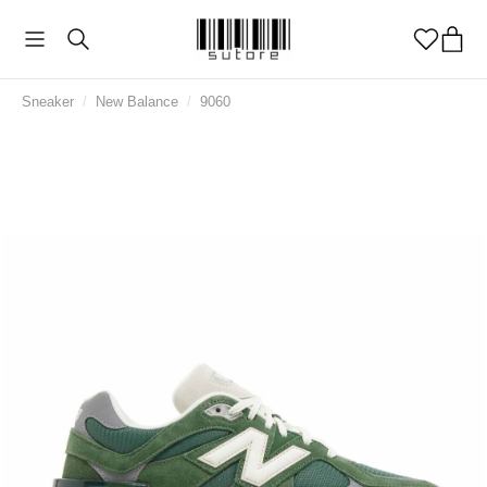
Sneaker
/
New Balance
/
9060