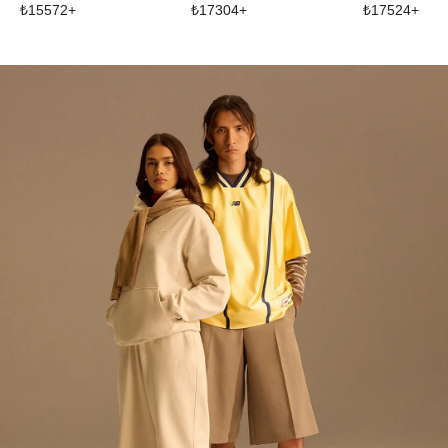
₺
15572
+
₺
17304
+
₺
17524
+