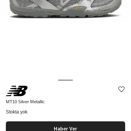
Ürü
iste
list
MT10 Silver Metallic
ekle
vey
Stokta yok
list
çıka
Haber Ver