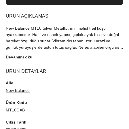
ÜRÜN AÇIKLAMASI
New Balance MT10 Silver Metallic, minimalist trail koşu
ayakkabısıdır. Hafif ve esnek yapısı, çıplak ayak hissi ve doğal
hareket özgürlüğü sunar. Vibram dış taban, zorlu arazi ve
günlük yürüyüşlerde üstün tutuş sağlar. Nefes alabilen örgü üst
yüzey ve destekleyici sentetik kaplamalar, konforu ve
Devamını oku
dayanıklılığı artırır. Düşük drop tasarımı, denge ve yer hissini
güçlendirir. Güçlü burun koruması ve hızlı kuruyan malzemelerle
ÜRÜN DETAYLARI
çok yönlü kullanım. Gümüş Metalik renk, modern ve şık
görünüm katarken performansınızı öne çıkarır.
Aile
New Balance
Ürün Kodu
MT10OAB
Çıkış Tarihi