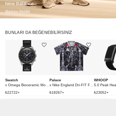
New Balance
Markayı Keşfet
BUNLARI DA BEĞENEBILIRSINIZ
Ürünü istek listesine ekle veya listeden çıkar
Ürünü istek listesine ekle veya listeden çıkar
Swatch
Palace
WHOOP
x Omega Bioceramic Moonswatch Mission to Moon
x Nike England Dri-FIT Football Jersey Pewter Grey/Bright Crimson
₺
22722
+
₺
18267
+
₺
23052
+
Haber Ver
YARDIM & İLETİŞİM
INSTAGRAM
HAKKIMIZDA