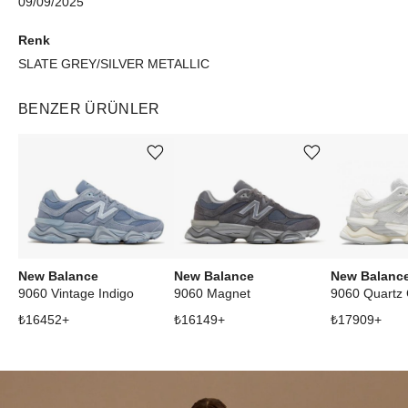
09/09/2025
Renk
SLATE GREY/SILVER METALLIC
BENZER ÜRÜNLER
Ürünü istek listesine ekle veya listeden çıkar
Ürünü istek listesine ekle veya listeden çıkar
New Balance
New Balance
New Balanc
9060 Vintage Indigo
9060 Magnet
₺
16452
+
₺
16149
+
₺
17909
+