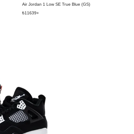
Air Jordan 1 Low SE True Blue (GS)
Air Jordan 1 
₺
11639
+
₺
13949
+