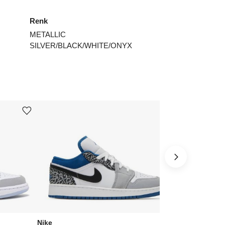
Renk
METALLIC
SILVER/BLACK/WHITE/ONYX
Ürünü istek listesine ekle veya listeden çıkar
Ürünü istek listesine ekle veya listeden çıkar
Nike
Nike