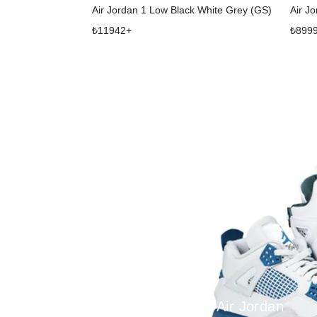
Air Jordan 1 Low Black White Grey (GS)
Air J
₺
11942
+
₺
899
Air Jordan