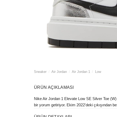
Sneaker
/
Air Jordan
/
Air Jordan 1
/
Low
ÜRÜN AÇIKLAMASI
Nike Air Jordan 1 Elevate Low SE Silver Toe (W) 
bir yorum getiriyor. Ekim 2022'deki çıkışından beri
ÜRÜN DETAYLARI