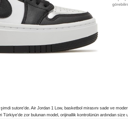
EU 3
görebilir
EU 3
EU 3
EU 3
EU 4
EU 4
EU 4
EU 4
EU 4
EU 4
şimdi sutore'de. Air Jordan 1 Low, basketbol mirasını sade ve moder
EU 4
 Türkiye'de zor bulunan model, orijinallik kontrolünün ardından size ula
Aradığ