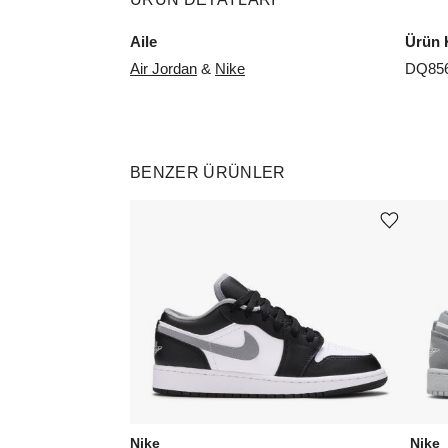
Aile
Ürün 
Air Jordan
&
Nike
DQ856
BENZER ÜRÜNLER
Ürünü istek listesine ekle veya listeden çıkar
Nike
Nike