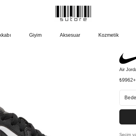
kkabı
Giyim
Aksesuar
Kozmetik
Air Jord
₺
9962
+
Beden Se
Bede
Fiyatl
EU 3
Seçim yap