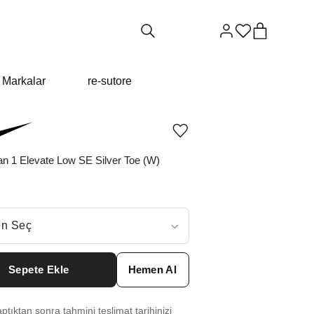
Markalar
re-sutore
Ürünü
istek
listesine
an 1 Elevate Low SE Silver Toe (W)
ekle
veya
listeden
çıkar
ç
n Seç
ar neden ₺9962 değil?
Sepete Ekle
Hemen Al
6
₺
18157
tıktan sonra tahmini teslimat tarihinizi