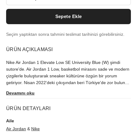
Sepete Ekle
Seçim yaptıktan sonra tahmini teslimat tarihinizi görebilirsiniz.
ÜRÜN AÇIKLAMASI
Nike Air Jordan 1 Elevate Low SE University Blue (W) şimdi
sutore'de. Air Jordan 1 Low, basketbol mirasını sade ve modern
çizgilerle buluşturarak sneaker kültürüne özgün bir yorum
getiriyor. Nisan 2022'deki çıkışından beri Türkiye'de zor bulunan
model, orijinallik kontrolünün ardından size ulaştırılır.
Devamını oku
ÜRÜN DETAYLARI
Aile
Air Jordan
&
Nike