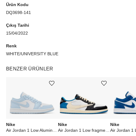
Ürün Kodu
DQ3698-141
Çıkış Tarihi
15/04/2022
Renk
WHITE/UNIVERSITY BLUE
BENZER ÜRÜNLER
Ürünü istek listesine ekle veya listeden çıkar
Ürünü istek listesine ekle veya listeden çıkar
Nike
Nike
Nike
Air Jordan 1 Low Aluminum (W)
Air Jordan 1 Low fragment design x Travis Scott