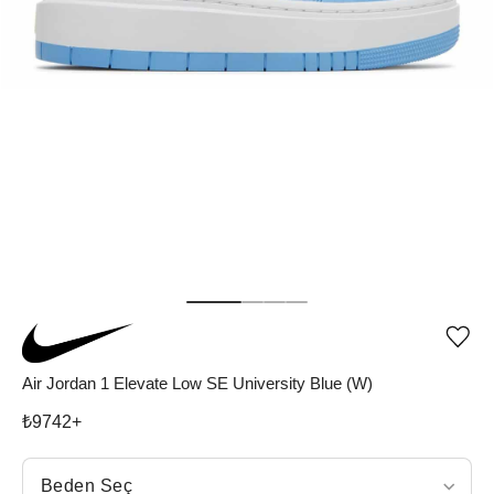
Ürü
iste
list
Air Jordan 1 Elevate Low SE University Blue (W)
ekle
vey
₺
9742
+
list
çıka
Beden Seç
Beden Seç