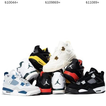
₺
10044
+
₺
109869
+
₺
11089
+