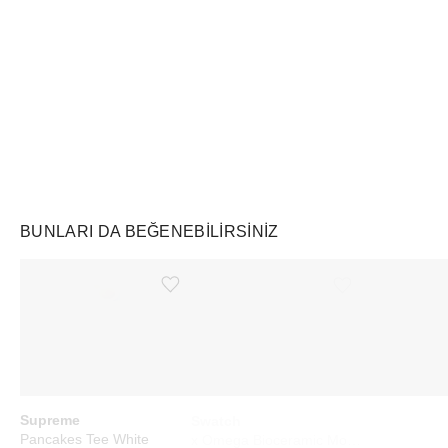
Air Jordan
Markayı Keşfet
BUNLARI DA BEĞENEBILIRSINIZ
Ürünü istek listesine ekle veya listeden çıkar
Ürünü istek listesine ekle veya listeden çıkar
Supreme
Swatch
Supreme
Pancakes Tee White
x Omega Bioceramic Moonswatch Mission to Saturn