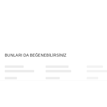
Air Jordan
Markayı Keşfet
BUNLARI DA BEĞENEBILIRSINIZ