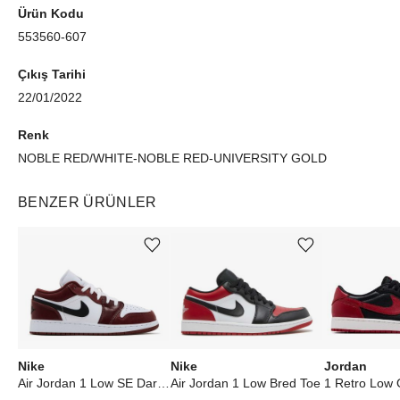
Ürün Kodu
553560-607
Çıkış Tarihi
22/01/2022
Renk
NOBLE RED/WHITE-NOBLE RED-UNIVERSITY GOLD
BENZER ÜRÜNLER
Ürünü istek listesine ekle veya listeden çıkar
Ürünü istek listesine ekle veya listeden çıkar
Nike
Nike
Jordan
Air Jordan 1 Low SE Dark Pony (GS)
Air Jordan 1 Low Bred Toe
1 Retro Low