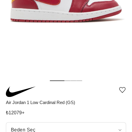
Ürü
iste
list
Air Jordan 1 Low Cardinal Red (GS)
ekle
vey
₺
12079
+
list
çıka
Beden Seç
Beden Seç