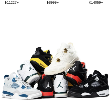
₺
11227
+
₺
8999
+
₺
14059
+