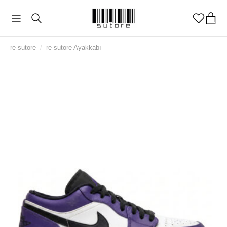
re-sutore
/
re-sutore Ayakkabı