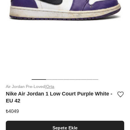
Air Jordan Pre-Loved
|
Orta
Nike Air Jordan 1 Low Court Purple White -
Ürü
EU 42
iste
list
ekle
₺
4049
vey
list
çıka
Sepete Ekle