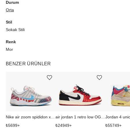
Durum
Orta
Stil
Sokak Stili
Renk
Mor
BENZER ÜRÜNLER
Ürünü istek listesine ekle veya listeden çıkar
Ürünü istek listesine ekle veya listeden çıkar
Nike air zoom spididon x aparra
air jordan 1 retro low OG trophy room away
Jordan 4 uni
₺
5699
+
₺
24949
+
₺
55749
+