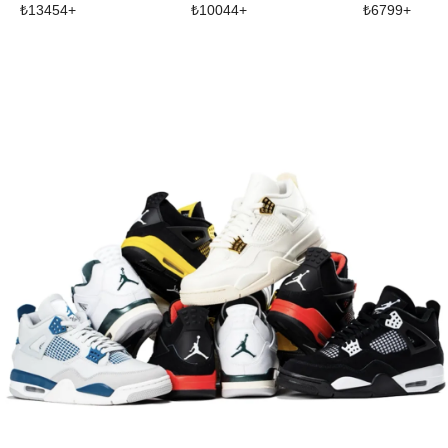
₺
13454
+
₺
10044
+
₺
6799
+