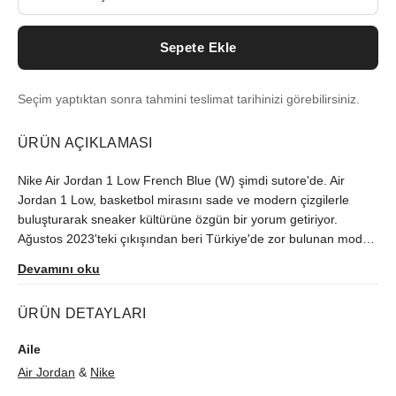
Sepete Ekle
Seçim yaptıktan sonra tahmini teslimat tarihinizi görebilirsiniz.
ÜRÜN AÇIKLAMASI
Nike Air Jordan 1 Low French Blue (W) şimdi sutore'de. Air
Jordan 1 Low, basketbol mirasını sade ve modern çizgilerle
buluşturarak sneaker kültürüne özgün bir yorum getiriyor.
Ağustos 2023'teki çıkışından beri Türkiye'de zor bulunan model,
orijinallik kontrolünün ardından size ulaştırılır.
Devamını oku
ÜRÜN DETAYLARI
Aile
Air Jordan
&
Nike