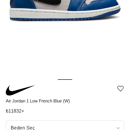
Ürü
iste
list
Air Jordan 1 Low French Blue (W)
ekle
vey
₺
11832
+
list
çıka
Beden Seç
Beden Seç