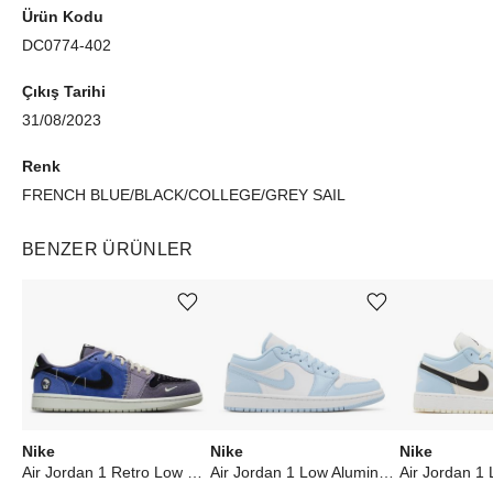
Ürün Kodu
DC0774-402
Çıkış Tarihi
31/08/2023
Renk
FRENCH BLUE/BLACK/COLLEGE/GREY SAIL
BENZER ÜRÜNLER
Ürünü istek listesine ekle veya listeden çıkar
Ürünü istek listesine ekle veya listeden çıkar
Nike
Nike
Nike
Air Jordan 1 Retro Low OG Zion Williamson Voodoo Alternate
Air Jordan 1 Low Aluminum (W)