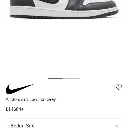
Ürü
iste
list
Air Jordan 1 Low Iron Grey
ekle
vey
₺
14664
+
list
çıka
Beden Seç
Beden Seç