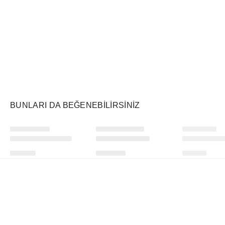
Air Jordan
Markayı Keşfet
BUNLARI DA BEĞENEBILIRSINIZ
Ürünü istek listesine ekle veya listeden çıkar
Ürünü istek listesine ekle veya listeden çıkar
WHOOP
Travis Scott
Supreme
5.0 Peak Health and Fitness Tracker 12‑Month Membership Obsidian
x Nike x FC Barcelona Retro 2000/01 Home Skeleton Jersey Multicolor
₺
23052
+
₺
16012
+
₺
46124
+