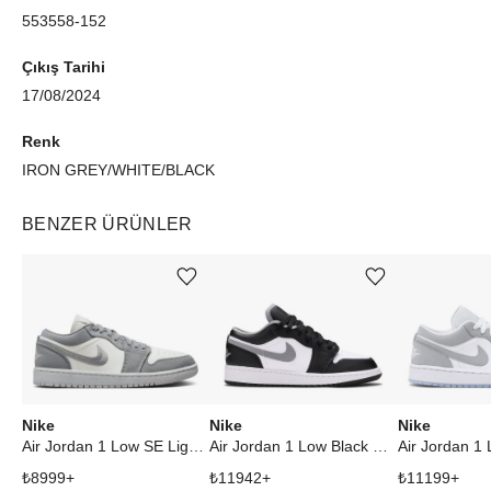
553558-152
Çıkış Tarihi
17/08/2024
Renk
IRON GREY/WHITE/BLACK
BENZER ÜRÜNLER
Ürünü istek listesine ekle veya listeden çıkar
Ürünü istek listesine ekle veya listeden çıkar
Nike
Nike
Nike
Air Jordan 1 Low SE Light Steel Grey (W)
Air Jordan 1 Low Black White Grey (GS)
₺
8999
+
₺
11942
+
₺
11199
+