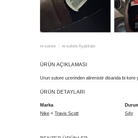
re-sutore
/
re-sutore Ayakkabı
ÜRÜN AÇIKLAMASI
Urun sutore uzerinden alinmistir disarida bi kere g
ÜRÜN DETAYLARI
Marka
Duru
Nike
×
Travis Scott
Sıfır