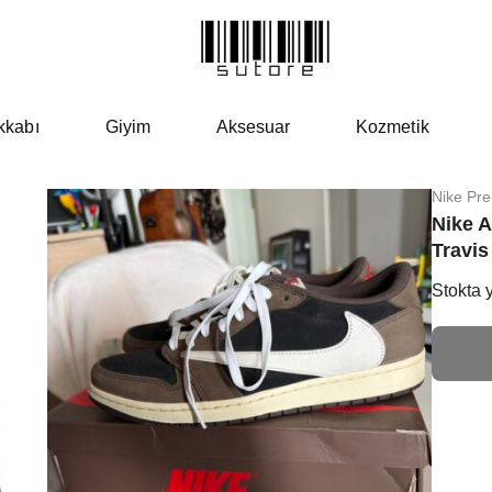
kkabı
Giyim
Aksesuar
Kozmetik
Nike Pr
Nike 
Travis
Stokta 