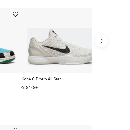
Ürünü istek listesine ekle veya listeden çıkar
Ürünü istek listesine ekle veya listeden çıkar
Kobe 6 Protro All Star
₺
19449
+
₺
4049
+