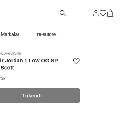
Markalar
re-sutore
e-Loved
|
Sıfır
Air Jordan 1 Low OG SP
Ürünü
 Scott
istek
listesine
ekle
yok
veya
listeden
çıkar
Tükendi