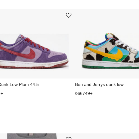
Ürünü istek listesine ekle veya listeden çıkar
Dunk Low Plum 44.5
Ben and Jerrys dunk low
9
+
₺
66749
+