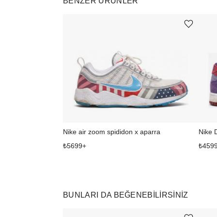
BENZER ÜRÜNLER
Ürünü istek listesine ekle veya listeden çıkar
Nike air zoom spididon x aparra
Nike 
₺
5699
+
₺
459
BUNLARI DA BEĞENEBILIRSINIZ