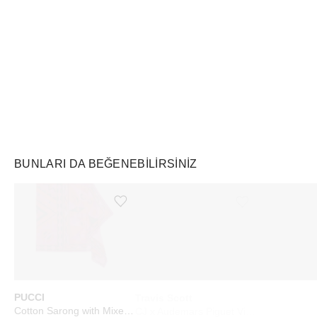
Air Jordan
Markayı Keşfet
BUNLARI DA BEĞENEBILIRSINIZ
Ürünü istek listesine ekle veya listeden çıkar
Ürünü istek listesine ekle veya listeden çıkar
PUCCI
Travis Scott
WHOOP
Cotton Sarong with Mixed Prints Fuchsia Black
CJ x Audemars Piguet Vintage Tee Black