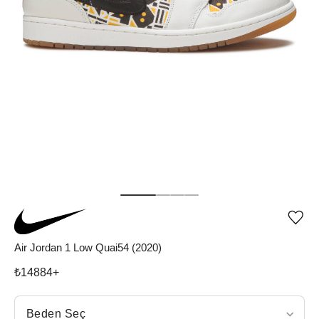
Ürü
iste
list
Air Jordan 1 Low Quai54 (2020)
ekle
vey
₺
14884
+
list
çıka
Beden Seç
Beden Seç