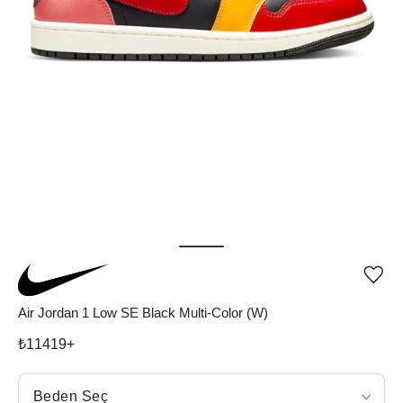
Ürü
iste
list
Air Jordan 1 Low SE Black Multi-Color (W)
ekle
vey
₺
11419
+
list
çıka
Beden Seç
Beden Seç