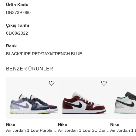
Ürün Kodu
DN3739-060
Çıkış Tarihi
01/08/2022
Renk
BLACK/FIRE RED/TAXI/FRENCH BLUE
BENZER ÜRÜNLER
Ürünü istek listesine ekle veya listeden çıkar
Ürünü istek listesine ekle veya listeden çıkar
Nike
Nike
Nike
Air Jordan 1 Low Purple Magenta (W)
Air Jordan 1 Low SE Dark Pony (GS)