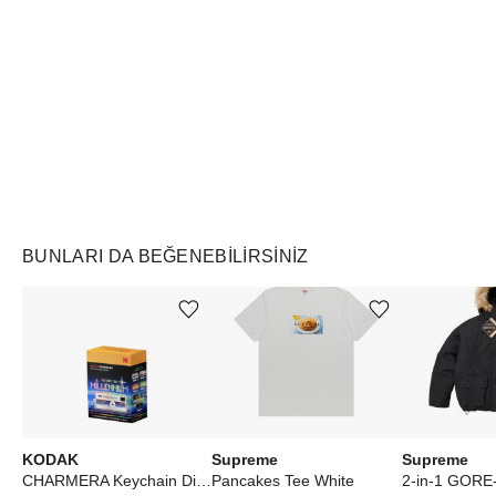
Air Jordan
Markayı Keşfet
BUNLARI DA BEĞENEBILIRSINIZ
Ürünü istek listesine ekle veya listeden çıkar
Ürünü istek listesine ekle veya listeden çıkar
KODAK
Supreme
Supreme
CHARMERA Keychain Digital Camera Blind Box - MILLENNIUM
Pancakes Tee White