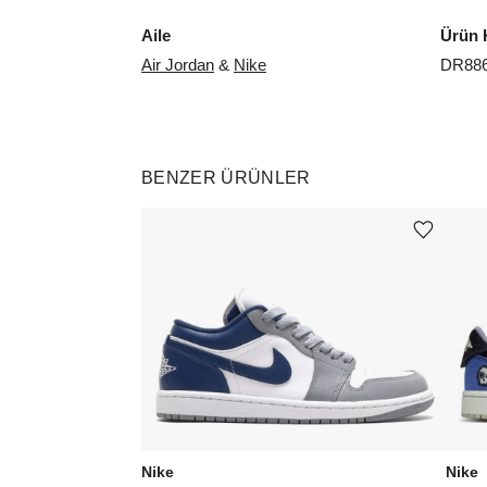
Aile
Ürün 
Air Jordan
&
Nike
DR886
BENZER ÜRÜNLER
Ürünü istek listesine ekle veya listeden çıkar
Nike
Nike