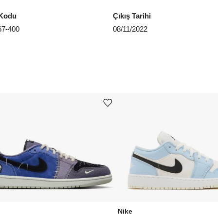
EU 4
Kodu
Çıkış Tarihi
Aradığ
7-400
08/11/2022
Ürünü istek listesine ekle veya listeden çıkar
Nike