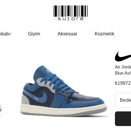
kkabı
Giyim
Aksesuar
Kozmetik
Air Jord
Blue As
₺
19972
Beden Se
Bede
Fiyatl
EU 4