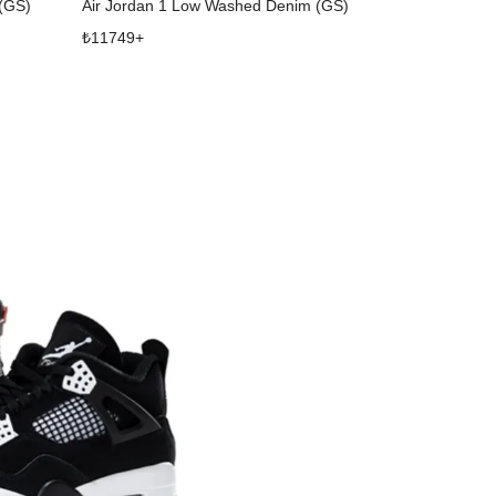
 (GS)
Air Jordan 1 Low Washed Denim (GS)
₺
11749
+
₺
109869
+