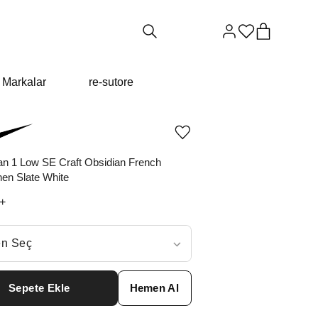
Markalar
re-sutore
Ürünü
istek
listesine
an 1 Low SE Craft Obsidian French
ekle
hen Slate White
veya
listeden
+
çıkar
ç
n Seç
ar neden ₺19972 değil?
Sepete Ekle
Hemen Al
0
₺
39964