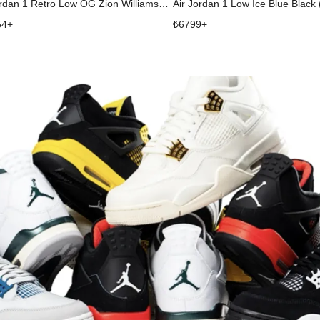
Air Jordan 1 Retro Low OG Zion Williamson Voodoo Alternate
Air Jordan 1 Low Ice Blue Black
54
+
₺
6799
+