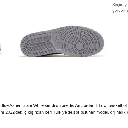
Seçim yap
EU 4
görebilir
EU 4
EU 4
EU 4
EU 4
EU 4
EU 4
EU 4
EU 4
Blue Ashen Slate White şimdi sutore'de. Air Jordan 1 Low, basketbol 
EU 4
 2022'deki çıkışından beri Türkiye'de zor bulunan model, orijinallik ko
EU 4