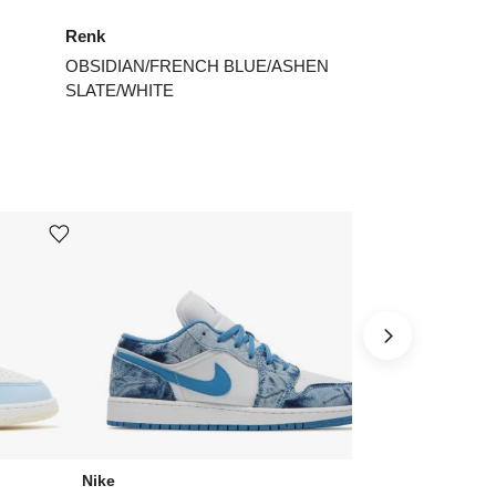
7.5
₺
39964
Renk
ınız beden yok mu?
OBSIDIAN/FRENCH BLUE/ASHEN
SLATE/WHITE
Ürünü istek listesine ekle veya listeden çıkar
Ürünü istek listesine ekle veya listeden çıkar
Nike
Nike