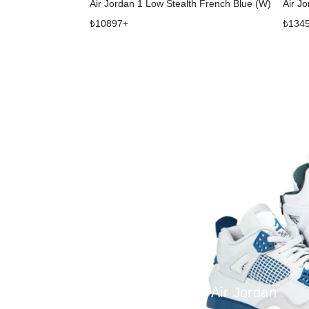
Air Jordan 1 Low Stealth French Blue (W)
₺
10897
+
₺
134
Air Jordan