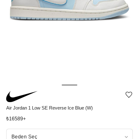
Ürü
iste
list
Air Jordan 1 Low SE Reverse Ice Blue (W)
ekle
vey
₺
16589
+
list
çıka
Beden Seç
Beden Seç