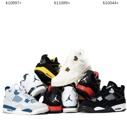
₺
10897
+
₺
11089
+
₺
10044
+