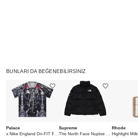
Air Jordan
Markayı Keşfet
BUNLARI DA BEĞENEBILIRSINIZ
Ürünü istek listesine ekle veya listeden çıkar
Ürünü istek listesine ekle veya listeden çıkar
Palace
Supreme
Rhode
x Nike England Dri-FIT Football Jersey Pewter Grey/Bright Crimson
The North Face Nuptse Jacket Black