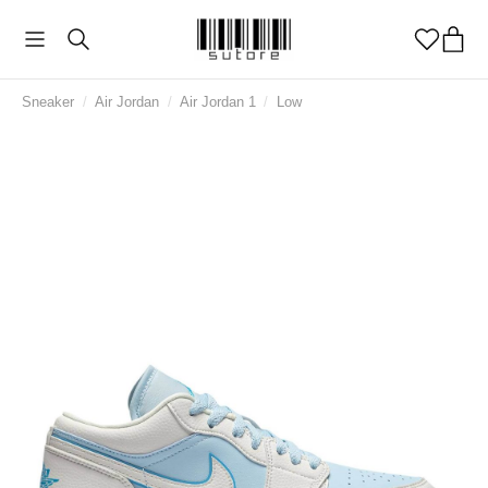
Sneaker
/
Air Jordan
/
Air Jordan 1
/
Low