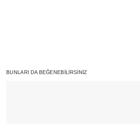
Air Jordan
Markayı Keşfet
BUNLARI DA BEĞENEBILIRSINIZ
Ürünü istek listesine ekle veya listeden çıkar
Ürünü istek listesine ekle veya listeden çıkar
Swatch
WHOOP
Vehla
x Omega Bioceramic Mission To Earthphase Moonshine Gold Cold Moon White
5.0 Peak Health and Fitness Tracker 12‑Month Membership Obsidian
River Tort/Sk