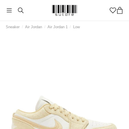
Sneaker
/
Air Jordan
/
Air Jordan 1
/
Low