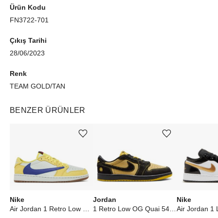
Ürün Kodu
FN3722-701
Çıkış Tarihi
28/06/2023
Renk
TEAM GOLD/TAN
BENZER ÜRÜNLER
Ürünü istek listesine ekle veya listeden çıkar
Ürünü istek listesine ekle veya listeden çıkar
Nike
Jordan
Nike
Air Jordan 1 Retro Low OG SP Travis Scott Canary (W)
1 Retro Low OG Quai 54 Black Tour Yellow Red