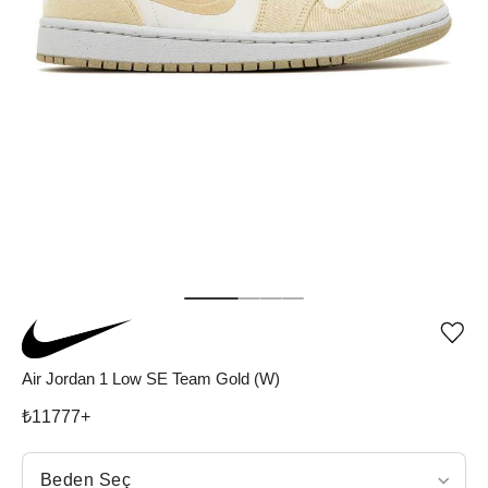
Ürü
iste
list
Air Jordan 1 Low SE Team Gold (W)
ekle
vey
₺
11777
+
list
çıka
Beden Seç
Beden Seç