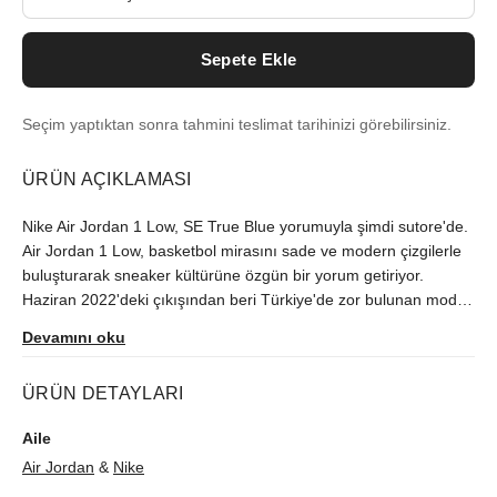
Sepete Ekle
Seçim yaptıktan sonra tahmini teslimat tarihinizi görebilirsiniz.
ÜRÜN AÇIKLAMASI
Nike Air Jordan 1 Low, SE True Blue yorumuyla şimdi sutore'de.
Air Jordan 1 Low, basketbol mirasını sade ve modern çizgilerle
buluşturarak sneaker kültürüne özgün bir yorum getiriyor.
Haziran 2022'deki çıkışından beri Türkiye'de zor bulunan model,
orijinallik kontrolünün ardından size ulaştırılır.
Devamını oku
ÜRÜN DETAYLARI
Aile
Air Jordan
&
Nike