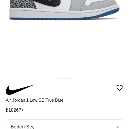
Ürü
iste
list
Air Jordan 1 Low SE True Blue
ekle
vey
₺
18267
+
list
çıka
Beden Seç
Beden Seç