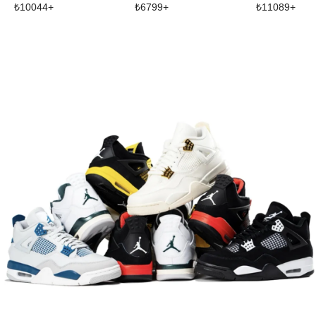
₺
10044
+
₺
6799
+
₺
11089
+