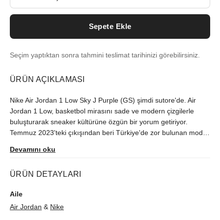
Sepete Ekle
Seçim yaptıktan sonra tahmini teslimat tarihinizi görebilirsiniz.
ÜRÜN AÇIKLAMASI
Nike Air Jordan 1 Low Sky J Purple (GS) şimdi sutore'de. Air
Jordan 1 Low, basketbol mirasını sade ve modern çizgilerle
buluşturarak sneaker kültürüne özgün bir yorum getiriyor.
Temmuz 2023'teki çıkışından beri Türkiye'de zor bulunan model,
orijinallik kontrolünün ardından size ulaştırılır.
Devamını oku
ÜRÜN DETAYLARI
Aile
Air Jordan
&
Nike