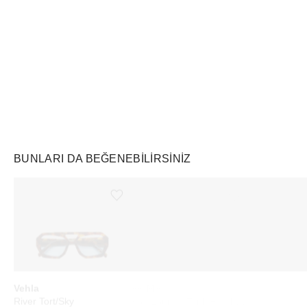
Air Jordan
Markayı Keşfet
BUNLARI DA BEĞENEBILIRSINIZ
Ürünü istek listesine ekle veya listeden çıkar
Ürünü istek listesine ekle veya listeden çıkar
Vehla
SKIMS
WHOOP
River Tort/Sky
Soft Lounge Tank Heather Grey