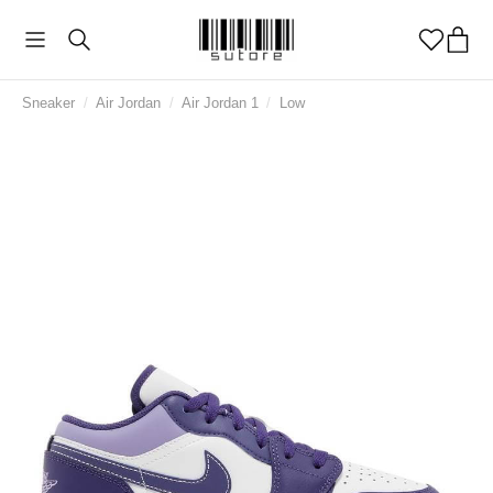
Sneaker
/
Air Jordan
/
Air Jordan 1
/
Low