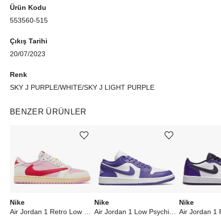
Ürün Kodu
553560-515
Çıkış Tarihi
20/07/2023
Renk
SKY J PURPLE/WHITE/SKY J LIGHT PURPLE
BENZER ÜRÜNLER
Ürünü istek listesine ekle veya listeden çıkar
Ürünü istek listesine ekle veya listeden çıkar
Nike
Nike
Nike
Air Jordan 1 Retro Low OG SP Travis Scott Sail Tropical Pink
Air Jordan 1 Low Psychic Purple (W)