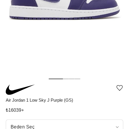
Ürü
iste
list
Air Jordan 1 Low Sky J Purple (GS)
ekle
vey
₺
16039
+
list
çıka
Beden Seç
Beden Seç