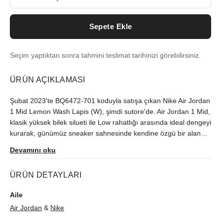
Sepete Ekle
Seçim yaptıktan sonra tahmini teslimat tarihinizi görebilirsiniz.
ÜRÜN AÇIKLAMASI
Şubat 2023'te BQ6472-701 koduyla satışa çıkan Nike Air Jordan
1 Mid Lemon Wash Lapis (W), şimdi sutore'de. Air Jordan 1 Mid,
klasik yüksek bilek silueti ile Low rahatlığı arasında ideal dengeyi
kurarak, günümüz sneaker sahnesinde kendine özgü bir alan
açıyor. Sınırlı üretilen model, orijinallik kontrolünden geçerek
Devamını oku
gönderilir.
ÜRÜN DETAYLARI
Aile
Air Jordan
&
Nike