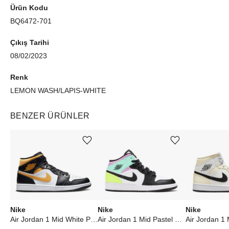
Ürün Kodu
BQ6472-701
Çıkış Tarihi
08/02/2023
Renk
LEMON WASH/LAPIS-WHITE
BENZER ÜRÜNLER
Ürünü istek listesine ekle veya listeden çıkar
Ürünü istek listesine ekle veya listeden çıkar
Nike
Nike
Nike
Air Jordan 1 Mid White Pollen Black
Air Jordan 1 Mid Pastel Black Toe (GS)