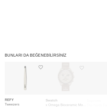
Air Jordan
Markayı Keşfet
BUNLARI DA BEĞENEBILIRSINIZ
Ürünü istek listesine ekle veya listeden çıkar
Ürünü istek listesine ekle veya listeden çıkar
REFY
Swatch
Supreme
Tweezers
x Omega Bioceramic Moonswatch Mission to Saturn