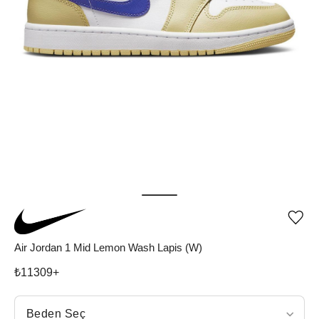
Ürü
iste
list
Air Jordan 1 Mid Lemon Wash Lapis (W)
ekle
vey
₺
11309
+
list
çıka
Beden Seç
Beden Seç