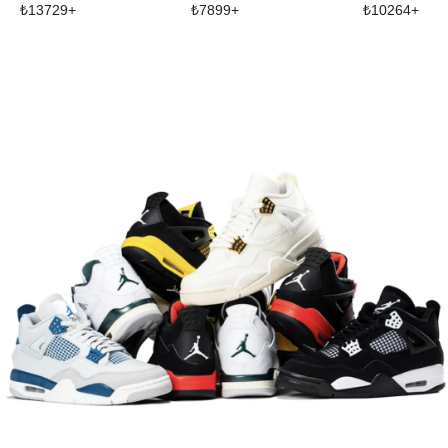
₺
13729
+
₺
7899
+
₺
10264
+