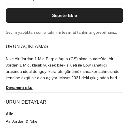
Sepete Ekle
Seçim yaptıktan sonra tahmini teslimat tarihinizi görebilirsiniz.
ÜRÜN AÇIKLAMASI
Nike Air Jordan 1 Mid Purple Aqua (GS) şimdi sutore'de. Air
Jordan 1 Mid, klasik yüksek bilek silueti ile Low rahatlığı
arasında ideal dengeyi kurarak, günümüz sneaker sahnesinde
kendine özgü bir alan açıyor. Mayıs 2021'deki çıkışından beri
Türkiye'de zor bulunan model, orijinallik kontrolünün ardından
Devamını oku
size ulaştırılır.
ÜRÜN DETAYLARI
Aile
Air Jordan
&
Nike