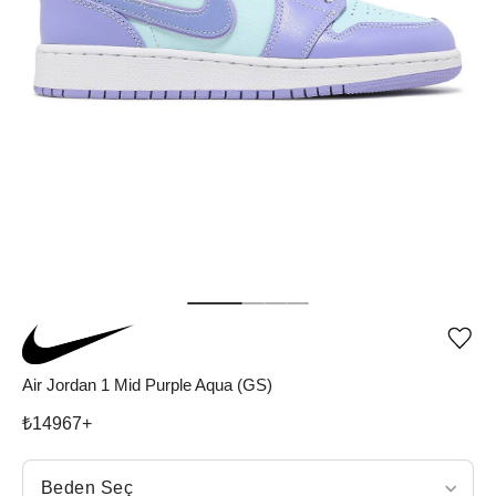
Ürü
iste
list
Air Jordan 1 Mid Purple Aqua (GS)
ekle
vey
₺
14967
+
list
çıka
Beden Seç
Beden Seç