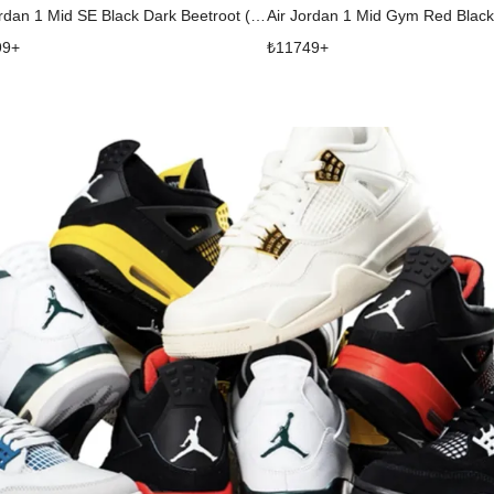
Air Jordan 1 Mid SE Black Dark Beetroot (W)
Air Jordan 1 Mid Gym Red Black
99
+
₺
11749
+