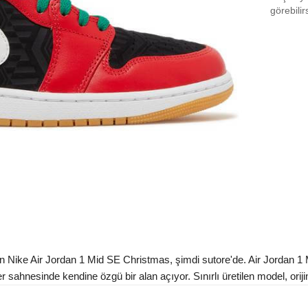
EU 4
görebilir
EU 4
EU 4
EU 4
EU 4
EU 4
EU 4
EU 4
EU 4
EU 4
ke Air Jordan 1 Mid SE Christmas, şimdi sutore'de. Air Jordan 1 Mid,
Aradığ
ahnesinde kendine özgü bir alan açıyor. Sınırlı üretilen model, orijin