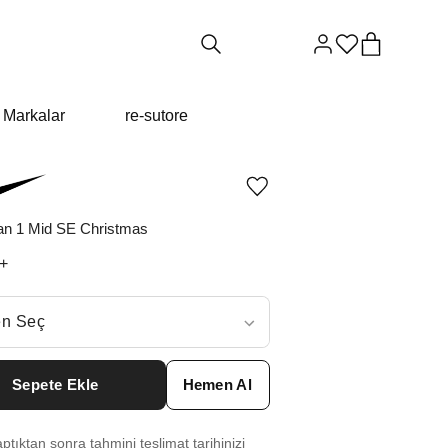
Markalar
re-sutore
Ürünü
istek
listesine
dan 1 Mid SE Christmas
ekle
veya
+
listeden
çıkar
ç
n Seç
ar neden ₺11859 değil?
Sepete Ekle
Hemen Al
0
₺
21979
tıktan sonra tahmini teslimat tarihinizi