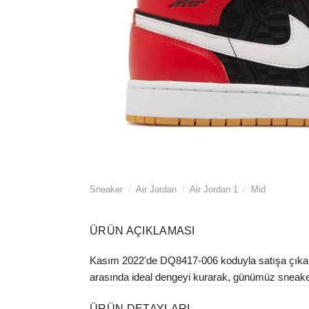
Sneaker
/
Air Jordan
/
Air Jordan 1
/
Mid
ÜRÜN AÇIKLAMASI
Kasım 2022'de DQ8417-006 koduyla satışa çıkan Ni
arasında ideal dengeyi kurarak, günümüz sneaker s
ÜRÜN DETAYLARI