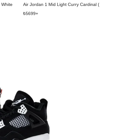
 White
Air Jordan 1 Mid Light Curry Cardinal (GS)
Air Jordan 1 
₺
5699
+
₺
14087
+