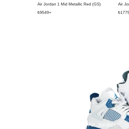
Air Jordan 1 Mid Metallic Red (GS)
₺
9549
+
₺
177
Air Jordan