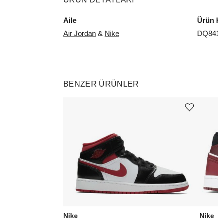
Aile
Ürün 
Air Jordan
&
Nike
DQ841
BENZER ÜRÜNLER
Ürünü istek listesine ekle veya listeden çıkar
Nike
Nike