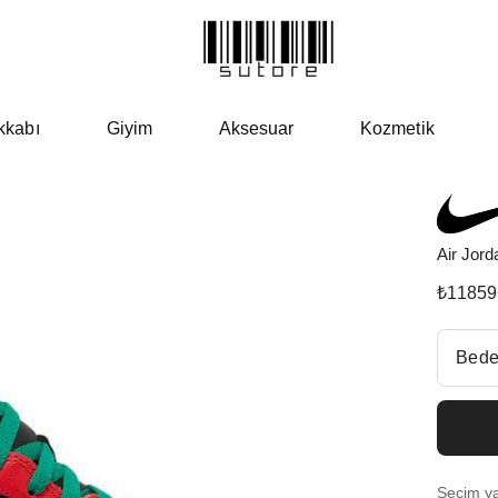
kkabı
Giyim
Aksesuar
Kozmetik
Air Jor
₺
11859
Beden Se
Bede
Fiyatl
EU 4
Seçim yap