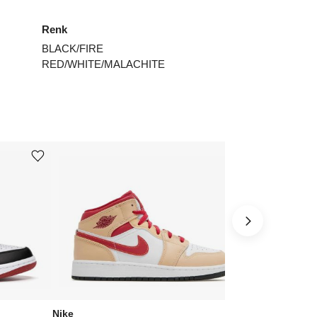
Renk
BLACK/FIRE
RED/WHITE/MALACHITE
Ürünü istek listesine ekle veya listeden çıkar
Ürünü istek listesine ekle veya listeden çıkar
Nike
Nike