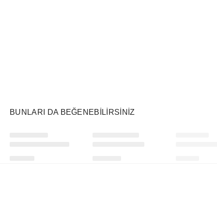
Air Jordan
Markayı Keşfet
BUNLARI DA BEĞENEBILIRSINIZ
Ürünü istek listesine ekle veya listeden çıkar
Ürünü istek listesine ekle veya listeden çıkar
Prada
Swatch
Vehla
Moisturizing Lip Balm U001 Astral Pink
x Omega Bioceramic Moonswatch Mission to Moon
Dixie Tort/Sa