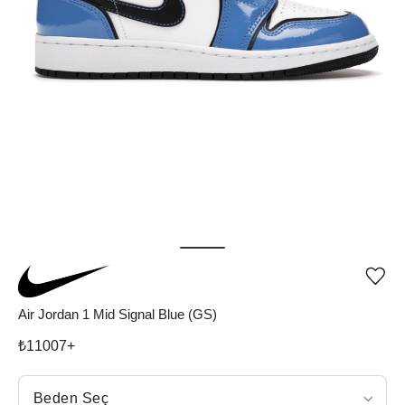
Ürü
iste
list
Air Jordan 1 Mid Signal Blue (GS)
ekle
vey
₺
11007
+
list
çıka
Beden Seç
Beden Seç