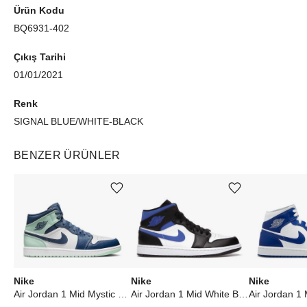
Ürün Kodu
BQ6931-402
Çıkış Tarihi
01/01/2021
Renk
SIGNAL BLUE/WHITE-BLACK
BENZER ÜRÜNLER
Ürünü istek listesine ekle veya listeden çıkar
Ürünü istek listesine ekle veya listeden çıkar
Nike
Nike
Nike
Air Jordan 1 Mid Mystic Navy Mint Foam
Air Jordan 1 Mid White Black Royal