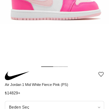
Ürü
iste
list
Air Jordan 1 Mid White Fierce Pink (PS)
ekle
vey
₺
14829
+
list
çıka
Beden Seç
Beden Seç