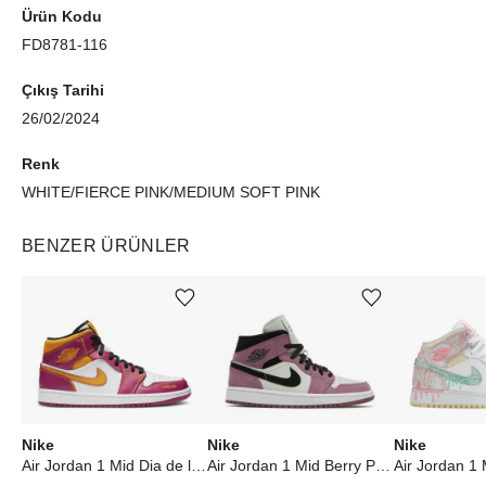
Ürün Kodu
öncesi versiyonuna dikkat çeken renk kombinasyonudur. Renk
FD8781-116
ve unsurların birleşimi, klasik siluete renk katarken çocuklar için
çekici bir seçenek haline getirir. Bu spor ayakkabı, 2023 yılının
Çıkış Tarihi
24 Temmuz'unda 75 dolara satışa sunulmuştur. Bu ürün,
çocuklar için nike, air-jordan ve mid anahtar kelimeleri ile
26/02/2024
mükemmel bir seçenektir.
Renk
WHITE/FIERCE PINK/MEDIUM SOFT PINK
BENZER ÜRÜNLER
Ürünü istek listesine ekle veya listeden çıkar
Ürünü istek listesine ekle veya listeden çıkar
Nike
Nike
Nike
Air Jordan 1 Mid Dia de los Muertos
Air Jordan 1 Mid Berry Pink (W)