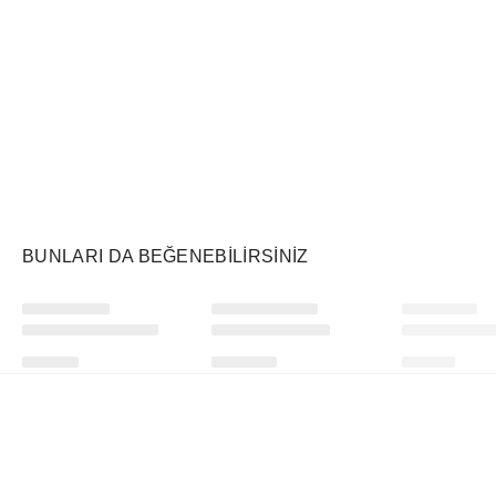
Air Jordan
Markayı Keşfet
BUNLARI DA BEĞENEBILIRSINIZ