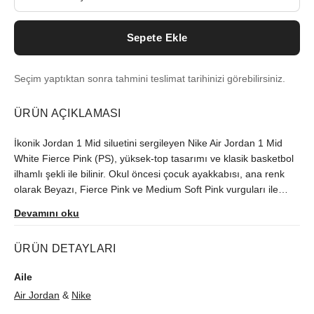
Sepete Ekle
Seçim yaptıktan sonra tahmini teslimat tarihinizi görebilirsiniz.
ÜRÜN AÇIKLAMASI
İkonik Jordan 1 Mid siluetini sergileyen Nike Air Jordan 1 Mid
White Fierce Pink (PS), yüksek-top tasarımı ve klasik basketbol
ilhamlı şekli ile bilinir. Okul öncesi çocuk ayakkabısı, ana renk
olarak Beyazı, Fierce Pink ve Medium Soft Pink vurguları ile
birleştirerek cesur ve dikkat çekici bir kontrast oluşturur. Beyaz
Devamını oku
Fierce Pink Jordan 1 Mid, deriden yapılmış olup, yan
taraflarında özgün Swoosh sembolünü, yaka üzerinde ikonik
ÜRÜN DETAYLARI
Wings sembolünü ve dilde Jumpman logosunu sergiler. Orta
tabanı, hava teknolojisi ile süngerli kısmı alırken, pembe lastik
Aile
dış taban, çekiş ve tutuşu sağlar. Siluete eklenen pembe çekme
Air Jordan
&
Nike
halkası, okul öncesi çocuklar için kolay giyim ve çıkarma sağlar.
Ayakkabının Nike Air Jordan 1 Mid White Fierce Pink (PS) okul