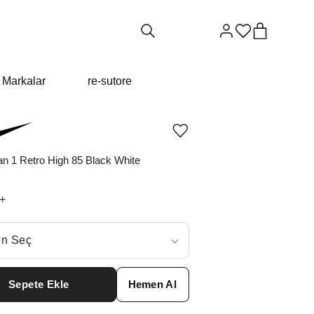
Markalar
re-sutore
Ürünü
istek
listesine
an 1 Retro High 85 Black White
ekle
veya
listeden
+
çıkar
ç
n Seç
ar neden ₺21759 değil?
Sepete Ekle
Hemen Al
7.5
₺
25857