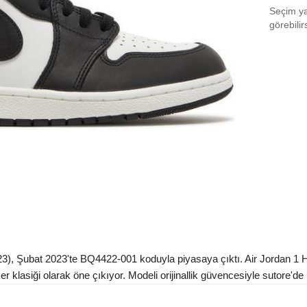
Seçim yap
EU 3
görebilir
EU 3
EU 3
EU 4
EU 4
EU 4
EU 4
EU 4
EU 4
23), Şubat 2023'te BQ4422-001 koduyla piyasaya çıktı. Air Jordan 1 H
EU 4
r klasiği olarak öne çıkıyor. Modeli orijinallik güvencesiyle sutore'de b
EU 4