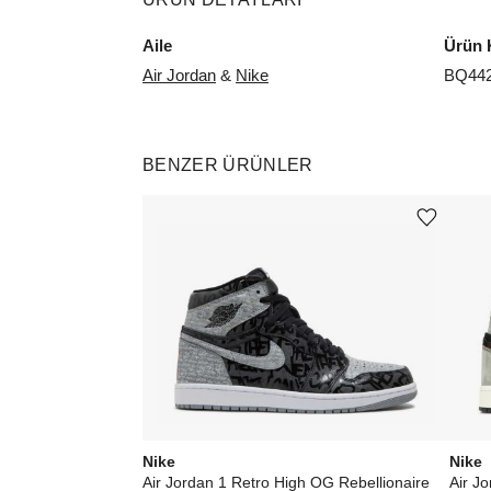
Aile
Ürün 
Air Jordan
&
Nike
BQ442
BENZER ÜRÜNLER
Ürünü istek listesine ekle veya listeden çıkar
Nike
Nike
Air Jordan 1 Retro High OG Rebellionaire
Air J