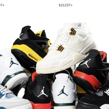
97
+
₺
21237
+