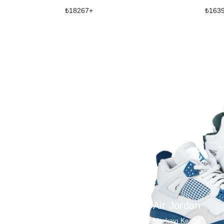
₺
18267
+
₺
163
Air Jordan
Markayı Keşfet