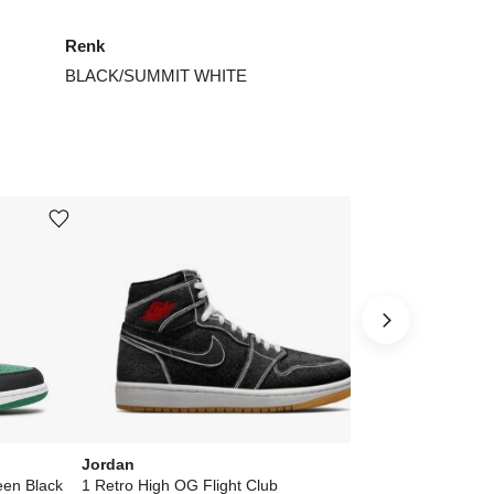
5
₺
21759
Renk
5.5
₺
29954
BLACK/SUMMIT WHITE
6
₺
33749
7
₺
27919
7.5
₺
22749
EXPRESS ᐳᐳ
Ürünü istek listesine ekle veya listeden çıkar
Ürünü istek listesine ekle veya listeden çıkar
8.5
₺
38232
9.5
₺
27919
ınız beden yok mu?
Jordan
Nike
een Black
1 Retro High OG Flight Club