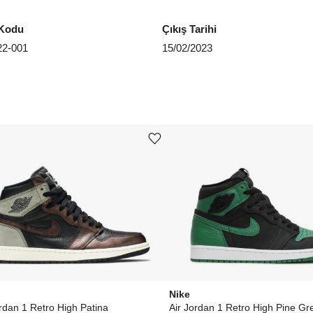
EU 4
Kodu
Çıkış Tarihi
EU 4
2-001
15/02/2023
EU 4
EU 4
EU 4
Ürünü istek listesine ekle veya listeden çıkar
EU 4
EU 4
Aradığ
Nike
ordan 1 Retro High Patina
Air Jordan 1 Retro High Pine Gr