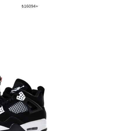
₺
16094
+
₺
38012
+