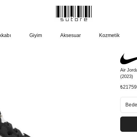
kkabı
Giyim
Aksesuar
Kozmetik
Air Jord
(2023)
₺
21759
Beden Se
Bede
Fiyatl
EU 3