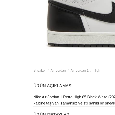
Sneaker
/
Air Jordan
/
Air Jordan 1
/
High
ÜRÜN AÇIKLAMASI
Nike Air Jordan 1 Retro High 85 Black White (20
kalbine taşıyan, zamansız ve stil sahibi bir sneake
ÜRÜN DETAYLARI