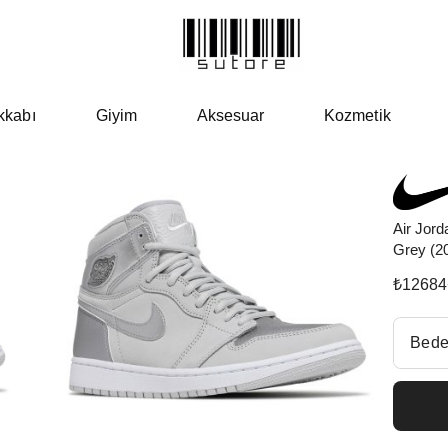
kkabı
Giyim
Aksesuar
Kozmetik
Air Jord
Grey (2
₺
12684
Beden Se
Bede
Fiyatl
EU 4