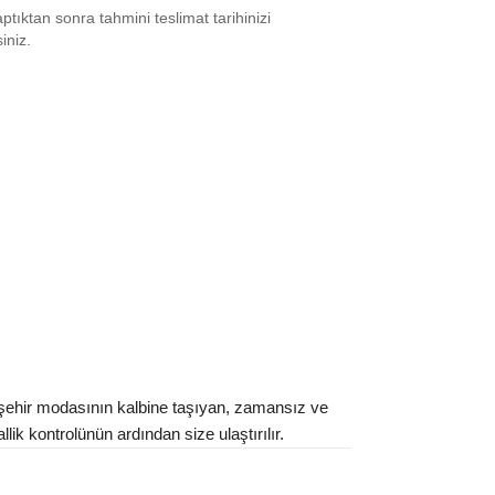
tıktan sonra tahmini teslimat tarihinizi
0.5
₺
14252
siniz.
1
₺
14444
2
₺
12684
2.5
₺
12684
3
₺
14444
4
₺
14444
4.5
₺
15764
5
₺
14444
5.5
₺
15764
 şehir modasının kalbine taşıyan, zamansız ve
6
₺
18349
lik kontrolünün ardından size ulaştırılır.
7
₺
18349