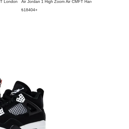
FT London
Air Jordan 1 High Zoom Air CMFT Hare
₺
18404
+
₺
9934
+