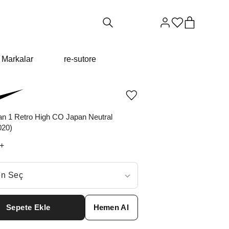
Markalar
re-sutore
Ürünü
istek
listesine
an 1 Retro High CO Japan Neutral
ekle
020)
veya
listeden
+
çıkar
ç
n Seç
ar neden ₺12684 değil?
Sepete Ekle
Hemen Al
0
₺
18377