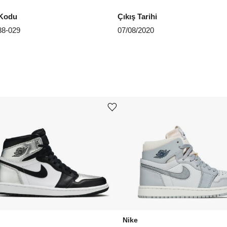
EU 4
Kodu
Çıkış Tarihi
EU 4
8-029
07/08/2020
Aradığ
Ürünü istek listesine ekle veya listeden çıkar
Nike