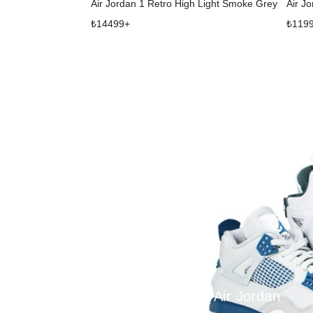
Air Jordan 1 Retro High Light Smoke Grey
Air J
₺
14499
+
₺
119
Air Jordan