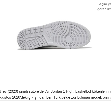
Seçim yap
EU 4
görebilir
EU 4
EU 4
EU 4
EU 4
EU 4
EU 4
EU 4
EU 4
rey (2020) şimdi sutore'de. Air Jordan 1 High, basketbol kökenlerini
EU 4
 Ağustos 2020'deki çıkışından beri Türkiye'de zor bulunan model, orijinal
EU 4