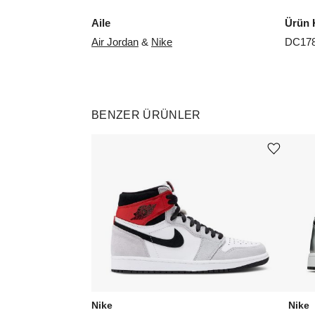
Aile
Ürün 
Air Jordan
&
Nike
DC178
BENZER ÜRÜNLER
Ürünü istek listesine ekle veya listeden çıkar
Nike
Nike