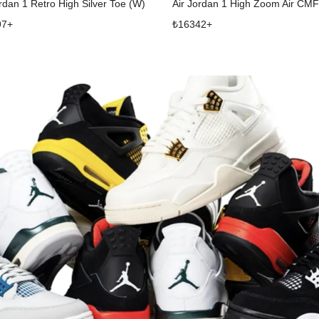
ordan 1 Retro High Silver Toe (W)
Air Jordan 1 High Zoom Air CM
97
+
₺
16342
+