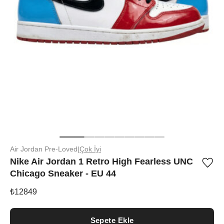
Air Jordan Pre-Loved
|
Çok İyi
Nike Air Jordan 1 Retro High Fearless UNC
Ürü
Chicago Sneaker - EU 44
iste
list
ekle
₺
12849
vey
list
çıka
Sepete Ekle