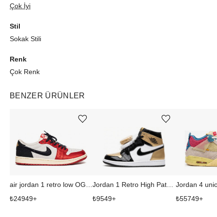
Çok İyi
Stil
Sokak Stili
Renk
Çok Renk
BENZER ÜRÜNLER
Ürünü istek listesine ekle veya listeden çıkar
Ürünü istek listesine ekle veya listeden çıkar
air jordan 1 retro low OG trophy room away
Jordan 1 Retro High Patent Gold Toe
Jordan 4 uni
₺
24949
+
₺
9549
+
₺
55749
+