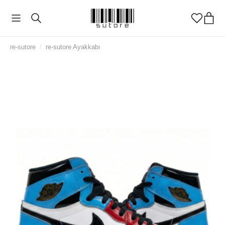
re-sutore
/
re-sutore Ayakkabı