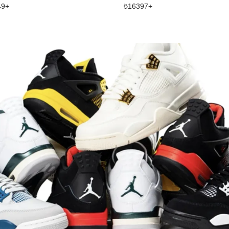
49
+
₺
16397
+