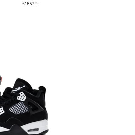
₺
15572
+
₺
18267
+