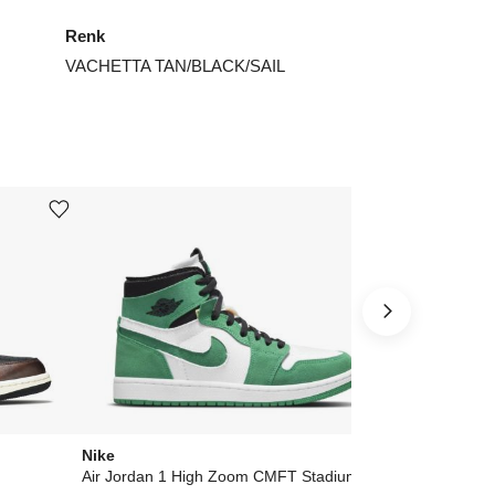
Renk
VACHETTA TAN/BLACK/SAIL
Ürünü istek listesine ekle veya listeden çıkar
Ürünü istek listesine ekle veya listeden çıkar
Nike
Nike
Air Jordan 1 High Zoom CMFT Stadium Green
Air Jordan 1 R