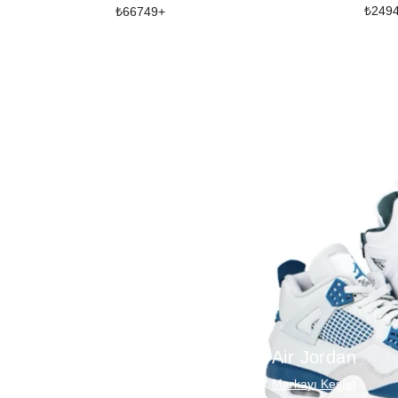
₺
249
₺
66749
+
Air Jordan
Markayı Keşfet