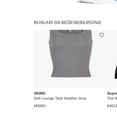
BUNLARI DA BEĞENEBILIRSINIZ
Ürünü istek listesine ekle veya listeden çıkar
SKIMS
Supr
Soft Lounge Tank Heather Grey
The N
₺
5589
+
₺
461