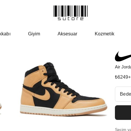
kkabı
Giyim
Aksesuar
Kozmetik
Air Jor
₺
6249
+
Beden Se
Bede
Fiyatl
EU 3
Seçim yap