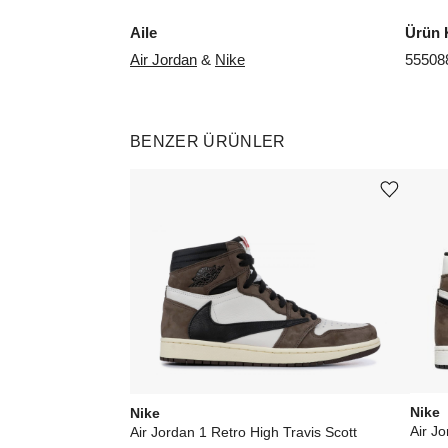
Aile
Ürün 
Air Jordan
&
Nike
55508
BENZER ÜRÜNLER
Ürünü istek listesine ekle veya listeden çıkar
Nike
Nike
Air J
Air Jordan 1 Retro High Travis Scott