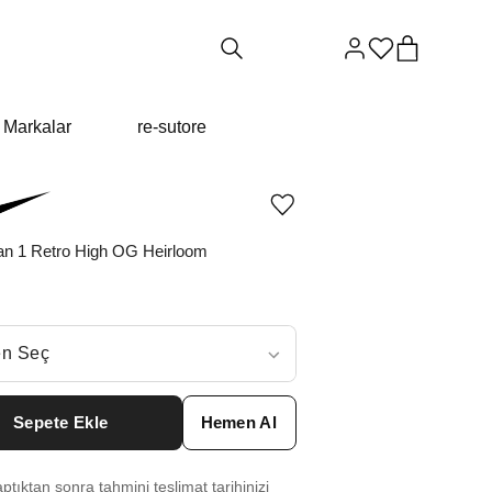
Markalar
re-sutore
Ürünü
istek
listesine
dan 1 Retro High OG Heirloom
ekle
veya
listeden
çıkar
ç
n Seç
ar neden ₺6249 değil?
Sepete Ekle
Hemen Al
5.5
₺
15957
tıktan sonra tahmini teslimat tarihinizi