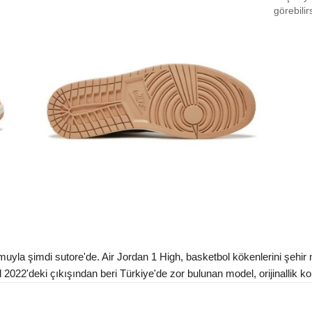
EU 3
görebilir
EU 3
EU 3
EU 4
EU 4
EU 4
EU 4
EU 4
EU 4
EU 4
yla şimdi sutore'de. Air Jordan 1 High, basketbol kökenlerini şehir 
l 2022'deki çıkışından beri Türkiye'de zor bulunan model, orijinallik kon
Aradığ