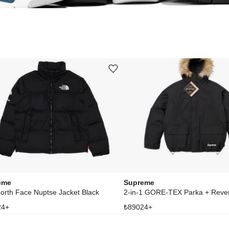
Ürünü istek listesine ekle veya listeden çıkar
eme
Supreme
orth Face Nuptse Jacket Black
24
+
₺
89024
+