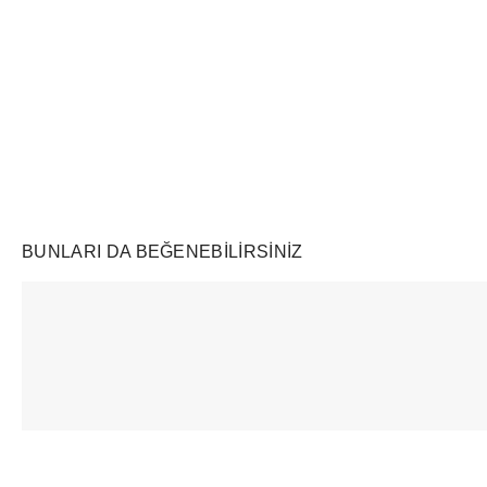
Air Jordan
Markayı Keşfet
BUNLARI DA BEĞENEBILIRSINIZ
Ürünü istek listesine ekle veya listeden çıkar
Ürünü istek listesine ekle veya listeden çıkar
Swatch
Supreme
Vehla
x Omega Bioceramic Moonswatch Mission to Mercury
2-in-1 GORE-TEX Parka + Reversible 700-Fill Down Liner Jacket Black
River Tort/Sk