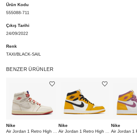
Ürün Kodu
555088-711
Çıkış Tarihi
24/09/2022
Renk
TAXI/BLACK-SAIL
BENZER ÜRÜNLER
Ürünü istek listesine ekle veya listeden çıkar
Ürünü istek listesine ekle veya listeden çıkar
Nike
Nike
Nike
Air Jordan 1 Retro High Rare Air Sail Cinnabar (W)
Air Jordan 1 Retro High OG Yellow Ochre