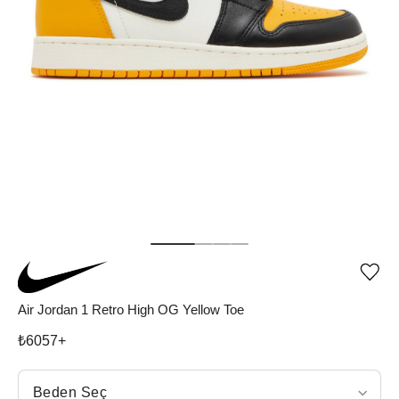
Ürü
iste
list
Air Jordan 1 Retro High OG Yellow Toe
ekle
vey
₺
6057
+
list
çıka
Beden Seç
Beden Seç