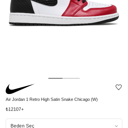
Ürü
iste
list
Air Jordan 1 Retro High Satin Snake Chicago (W)
ekle
vey
₺
12107
+
list
çıka
Beden Seç
Beden Seç