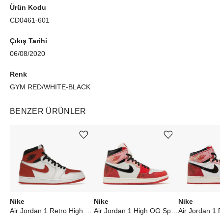
Ürün Kodu
CD0461-601
Çıkış Tarihi
06/08/2020
Renk
GYM RED/WHITE-BLACK
BENZER ÜRÜNLER
Ürünü istek listesine ekle veya listeden çıkar
Ürünü istek listesine ekle veya listeden çıkar
Nike
Nike
Nike
Air Jordan 1 Retro High OG Heritage
Air Jordan 1 High OG Spider-Man Across the Spider-Verse