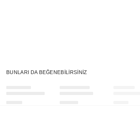
Air Jordan
Markayı Keşfet
BUNLARI DA BEĞENEBILIRSINIZ
Ürünü istek listesine ekle veya listeden çıkar
Ürünü istek listesine ekle veya listeden çıkar
Denim Tears
Supreme
Swatch
The Cotton Wreath Sweatpant White Camo
Pancakes Tee White