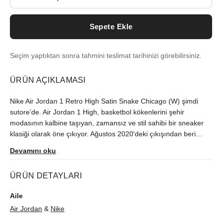
Sepete Ekle
Seçim yaptıktan sonra tahmini teslimat tarihinizi görebilirsiniz.
ÜRÜN AÇIKLAMASI
Nike Air Jordan 1 Retro High Satin Snake Chicago (W) şimdi
sutore'de. Air Jordan 1 High, basketbol kökenlerini şehir
modasının kalbine taşıyan, zamansız ve stil sahibi bir sneaker
klasiği olarak öne çıkıyor. Ağustos 2020'deki çıkışından beri
Türkiye'de zor bulunan model, orijinallik kontrolünün ardından
Devamını oku
size ulaştırılır.
ÜRÜN DETAYLARI
Aile
Air Jordan
&
Nike