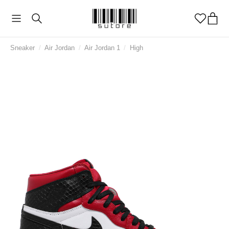
Sneaker
/
Air Jordan
/
Air Jordan 1
/
High