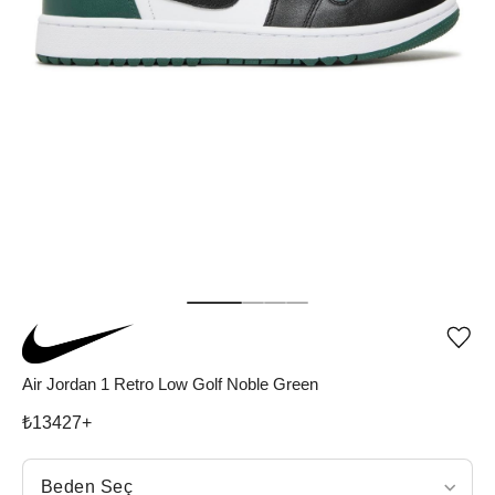
Ürü
iste
list
Air Jordan 1 Retro Low Golf Noble Green
ekle
vey
₺
13427
+
list
çıka
Beden Seç
Beden Seç