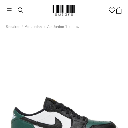
Sneaker
/
Air Jordan
/
Air Jordan 1
/
Low