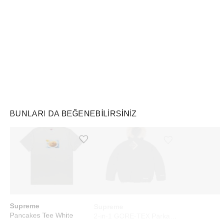
Air Jordan
Markayı Keşfet
BUNLARI DA BEĞENEBILIRSINIZ
Ürünü istek listesine ekle veya listeden çıkar
Ürünü istek listesine ekle veya listeden çıkar
Supreme
Supreme
Swatch
Pancakes Tee White
2-in-1 GORE-TEX Parka + Reversible 700-Fill Down Liner Jacket Black