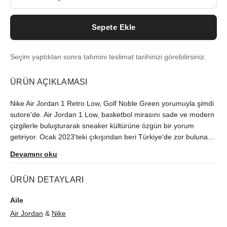
Sepete Ekle
Seçim yaptıktan sonra tahmini teslimat tarihinizi görebilirsiniz.
ÜRÜN AÇIKLAMASI
Nike Air Jordan 1 Retro Low, Golf Noble Green yorumuyla şimdi
sutore'de. Air Jordan 1 Low, basketbol mirasını sade ve modern
çizgilerle buluşturarak sneaker kültürüne özgün bir yorum
getiriyor. Ocak 2023'teki çıkışından beri Türkiye'de zor bulunan
model, orijinallik kontrolünün ardından size ulaştırılır.
Devamını oku
ÜRÜN DETAYLARI
Aile
Air Jordan
&
Nike