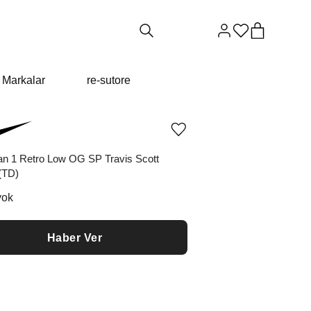
Markalar
re-sutore
Ürünü
istek
listesine
dan 1 Retro Low OG SP Travis Scott
ekle
(TD)
veya
listeden
yok
çıkar
Haber Ver