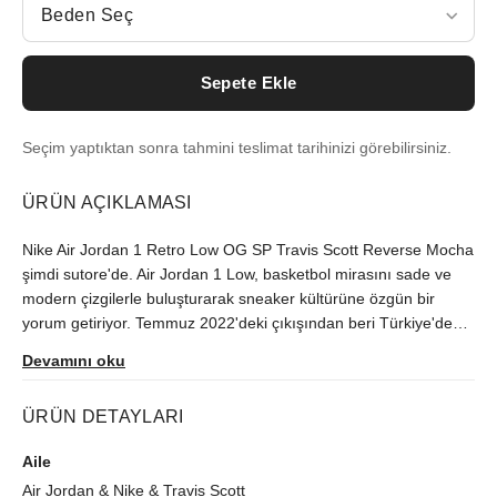
Beden Seç
Sepete Ekle
Seçim yaptıktan sonra tahmini teslimat tarihinizi görebilirsiniz.
ÜRÜN AÇIKLAMASI
Nike Air Jordan 1 Retro Low OG SP Travis Scott Reverse Mocha
şimdi sutore'de. Air Jordan 1 Low, basketbol mirasını sade ve
modern çizgilerle buluşturarak sneaker kültürüne özgün bir
yorum getiriyor. Temmuz 2022'deki çıkışından beri Türkiye'de
zor bulunan model, orijinallik kontrolünün ardından size
Devamını oku
ulaştırılır.
ÜRÜN DETAYLARI
Aile
Air Jordan
&
Nike
&
Travis Scott