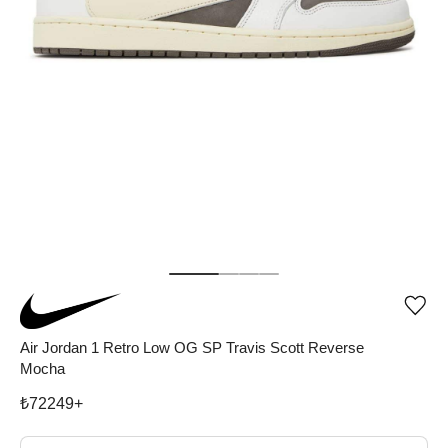
Ürü
iste
list
Air Jordan 1 Retro Low OG SP Travis Scott Reverse
ekle
Mocha
vey
list
çıka
₺
72249
+
Beden Seç