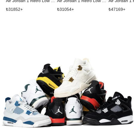
Air Jordan 1 Retro Low OG SP Travis Scott Sail Tropical Pink
Air Jordan 1 Retro Low OG SP Travis Scott Shy Pink
₺
31852
+
₺
31054
+
₺
47169
+