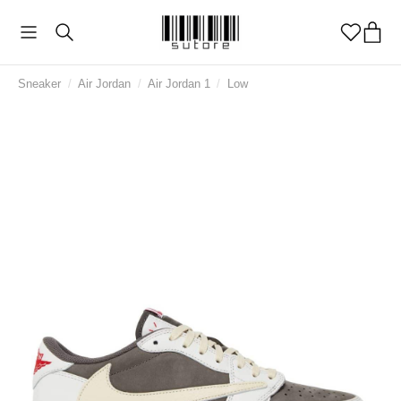
Sneaker
/
Air Jordan
/
Air Jordan 1
/
Low