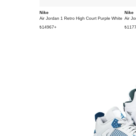
Nike
Nike
Air Jordan 1 Retro High Court Purple White
Air J
₺
14967
+
₺
117