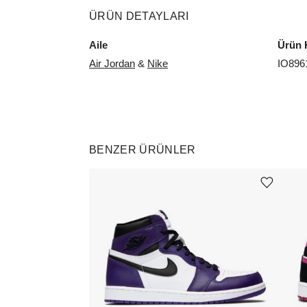
ÜRÜN DETAYLARI
Aile
Ürün 
Air Jordan
&
Nike
IO896
BENZER ÜRÜNLER
Ürünü istek listesine ekle veya listeden çıkar