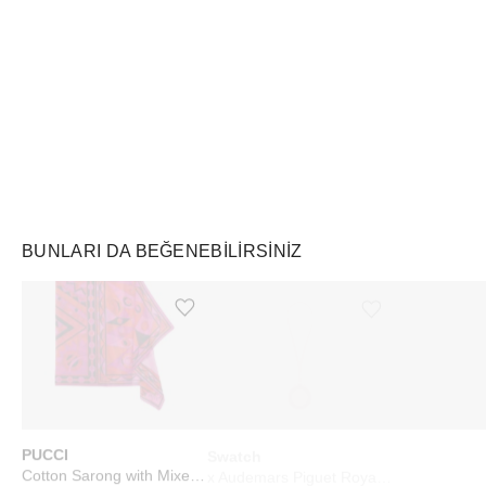
Air Jordan
Markayı Keşfet
BUNLARI DA BEĞENEBILIRSINIZ
Ürünü istek listesine ekle veya listeden çıkar
Ürünü istek listesine ekle veya listeden çıkar
PUCCI
Swatch
Supreme
Cotton Sarong with Mixed Prints Fuchsia Black
x Audemars Piguet Royal Pop Lépine Otto Rosso