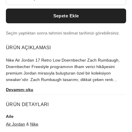
Sepete Ekle
Seçim yaptıktan sonra tahmini teslimat tarihinizi görebilirsiniz.
ÜRÜN AÇIKLAMASI
Nike Air Jordan 17 Retro Low Doernbecher Zach Rumbaugh,
Doernbecher Freestyle programının ilham verici hikâyesini
premium Jordan mirasıyla buluşturan özel bir koleksiyon
sneaker’ıdır. Zach Rumbaugh tasarımı; dikkat çeken renk
blokları, kişisel grafik detayları ve yüksek kaliteli deri/süet üst
Devamını oku
yüzey ile öne çıkar. Air Jordan 17 Retro Low silüeti, konforlu
yastıklama ve sağlam dış taban yapısıyla günlük kullanım ve
ÜRÜN DETAYLARI
koleksiyon değeri için idealdir. Sınırlı üretim Doernbecher Jordan
17, sneaker koleksiyonerleri için nadir ve anlamlı bir parçadır.
Aile
Air Jordan
&
Nike