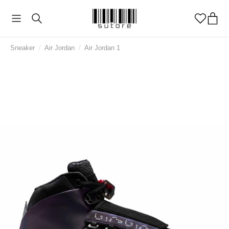
Sneaker
/
Air Jordan
/
Air Jordan 1