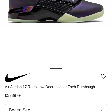
Ürü
iste
list
Air Jordan 17 Retro Low Doernbecher Zach Rumbaugh
ekle
vey
₺
32897
+
list
çıka
Beden Seç
Beden Seç