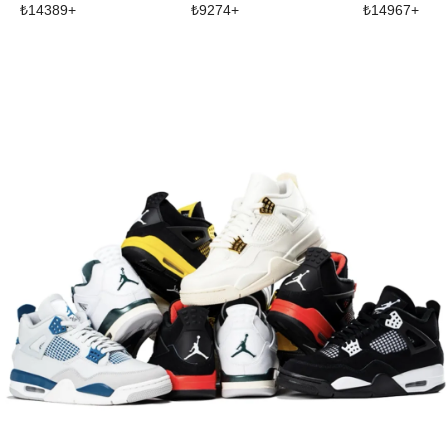
₺
14389
+
₺
9274
+
₺
14967
+